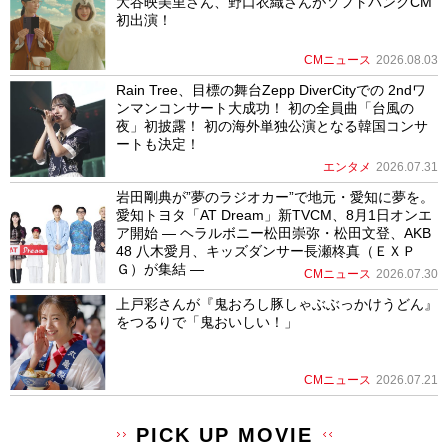
大谷映美里さん、野口衣織さんがソフトバンクCM
初出演！
CMニュース
2026.08.03
Rain Tree、目標の舞台Zepp DiverCityでの 2ndワ
ンマンコンサート大成功！ 初の全員曲「台風の
夜」初披露！ 初の海外単独公演となる韓国コンサ
ートも決定！
エンタメ
2026.07.31
岩田剛典が”夢のラジオカー”で地元・愛知に夢を。
愛知トヨタ「AT Dream」新TVCM、8月1日オンエ
ア開始 ― ヘラルボニー松田崇弥・松田文登、AKB
48 八木愛月、キッズダンサー長瀬柊真（ＥＸＰ
Ｇ）が集結 ―
CMニュース
2026.07.30
上戸彩さんが『鬼おろし豚しゃぶぶっかけうどん』
をつるりで「鬼おいしい！」
CMニュース
2026.07.21
PICK UP MOVIE