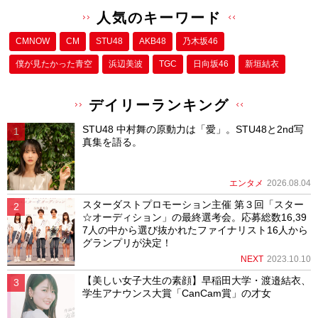
人気のキーワード
CMNOW
CM
STU48
AKB48
乃木坂46
僕が⾒たかった⻘空
浜辺美波
TGC
日向坂46
新垣結衣
デイリーランキング
STU48 中村舞の原動力は「愛」。STU48と2nd写
真集を語る。
エンタメ
2026.08.04
スターダストプロモーション主催 第３回「スター
☆オーディション」の最終選考会。応募総数16,39
7人の中から選び抜かれたファイナリスト16人から
グランプリが決定！
NEXT
2023.10.10
【美しい女子大生の素顔】早稲田大学・渡邉結衣、
学生アナウンス大賞「CanCam賞」の才女