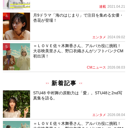
連載
2021.04.21
月9ドラマ「海のはじまり」で注目を集める女優・
杏花が登場！
エンタメ
2024.09.02
＝ＬＯＶＥ佐々木舞香さん、アルパカ役に挑戦！
大谷映美里さん、野口衣織さんがソフトバンクCM
初出演！
CMニュース
2026.08.03
新着記事
STU48 中村舞の原動力は「愛」。STU48と2nd写
真集を語る。
エンタメ
2026.08.04
＝ＬＯＶＥ佐々木舞香さん、アルパカ役に挑戦！