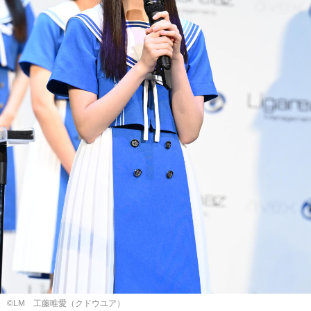
©LM ⼯藤唯愛（クドウユア）