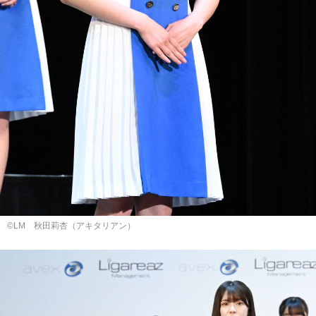
©LM 秋⽥莉杏（アキタリアン）