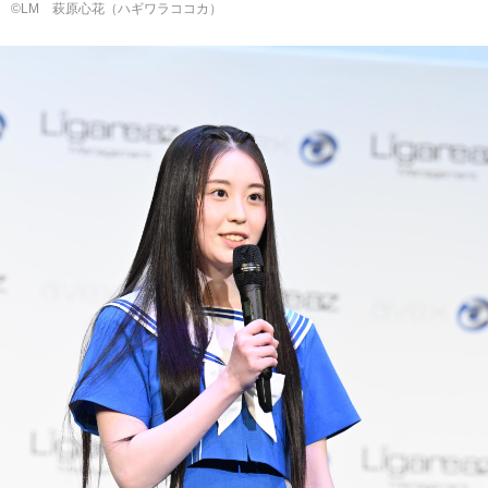
©LM 萩原⼼花（ハギワラココカ）