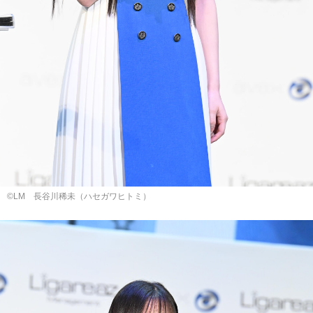
©LM ⻑⾕川稀未（ハセガワヒトミ）