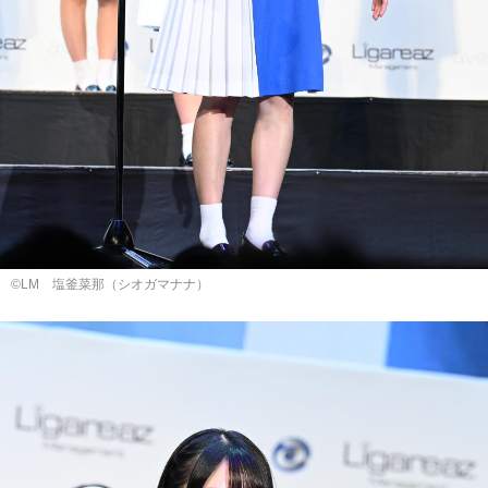
©LM 塩釜菜那（シオガマナナ）