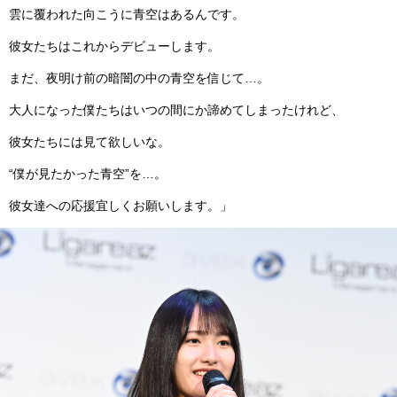
雲に覆われた向こうに⻘空はあるんです。
彼⼥たちはこれからデビューします。
まだ、夜明け前の暗闇の中の⻘空を信じて…。
⼤⼈になった僕たちはいつの間にか諦めてしまったけれど、
彼⼥たちには⾒て欲しいな。
“僕が⾒たかった⻘空”を…。
彼⼥達への応援宜しくお願いします。」