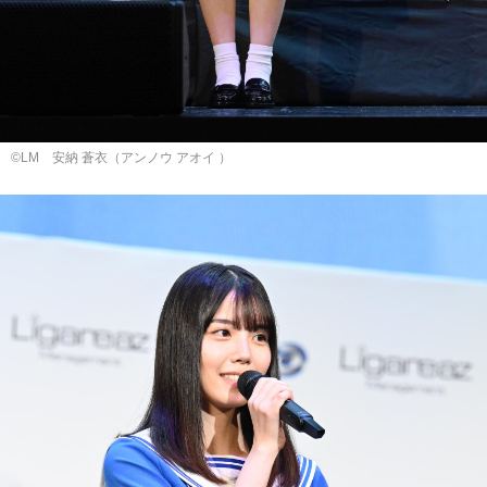
©LM 安納 蒼⾐（アンノウ アオイ ）