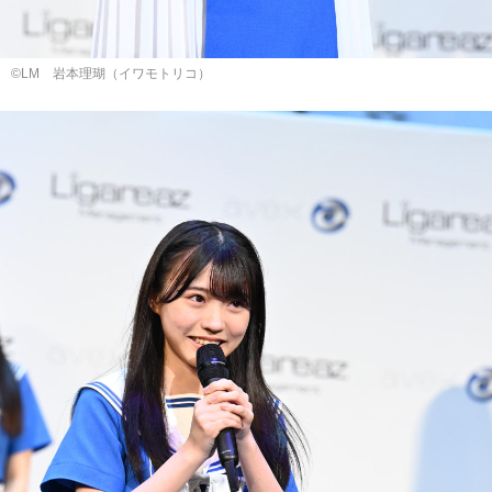
©LM 岩本理瑚（イワモトリコ）