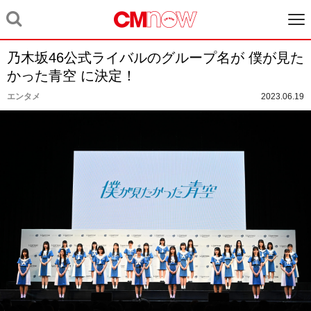
乃⽊坂46公式ライバルのグループ名が 僕が⾒た
かった⻘空 に決定！
エンタメ
2023.06.19