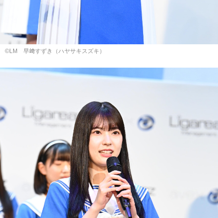
©LM 早﨑すずき（ハヤサキスズキ）