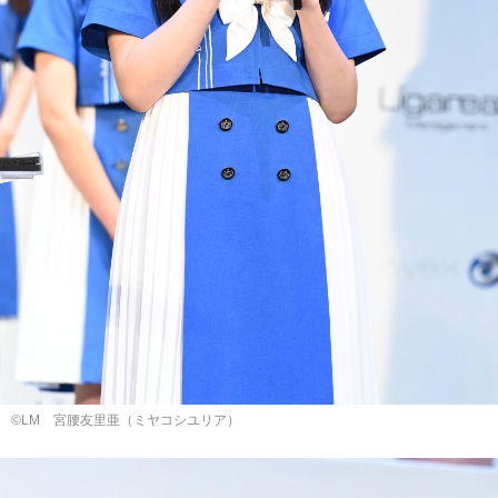
©LM 宮腰友⾥亜（ミヤコシユリア）