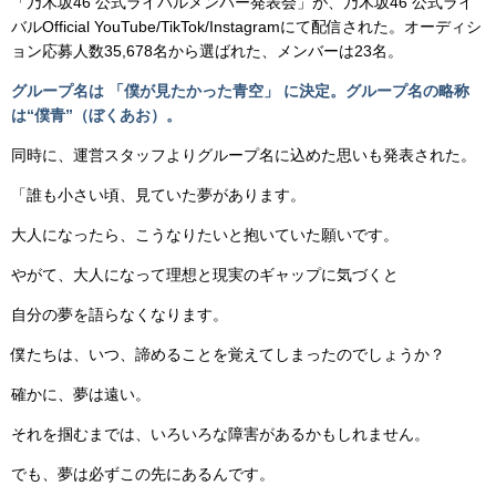
「乃⽊坂46 公式ライバルメンバー発表会」が、乃⽊坂46 公式ライ
バルOfficial YouTube/TikTok/Instagramにて配信された。オーディシ
ョン応募⼈数35,678名から選ばれた、メンバーは23名。
グループ名は 「僕が⾒たかった⻘空」 に決定。グループ名の略称
は“僕⻘”（ぼくあお）。
同時に、運営スタッフよりグループ名に込めた思いも発表された。
「誰も⼩さい頃、⾒ていた夢があります。
⼤⼈になったら、こうなりたいと抱いていた願いです。
やがて、⼤⼈になって理想と現実のギャップに気づくと
⾃分の夢を語らなくなります。
僕たちは、いつ、諦めることを覚えてしまったのでしょうか？
確かに、夢は遠い。
それを掴むまでは、いろいろな障害があるかもしれません。
でも、夢は必ずこの先にあるんです。