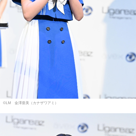
©LM ⾦澤亜美（カナザワアミ）