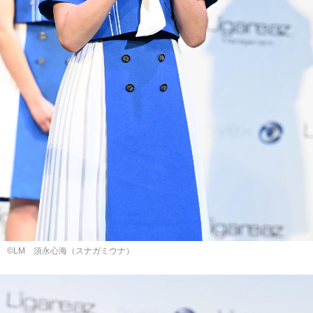
©LM 須永⼼海（スナガミウナ）