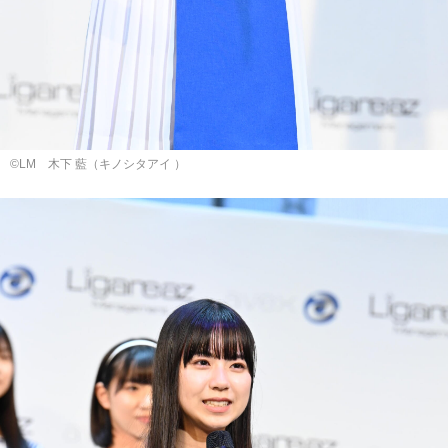
©LM ⽊下 藍（キノシタアイ ）