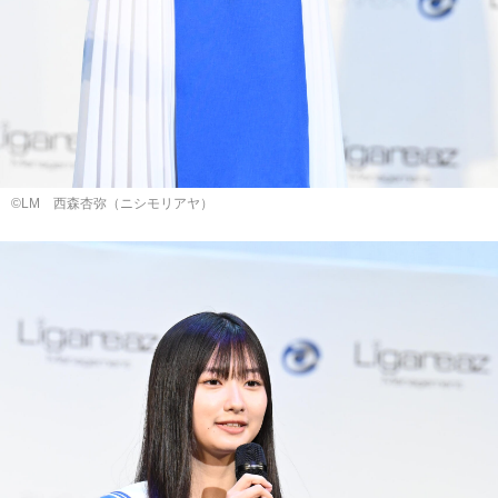
©LM ⻄森杏弥（ニシモリアヤ）