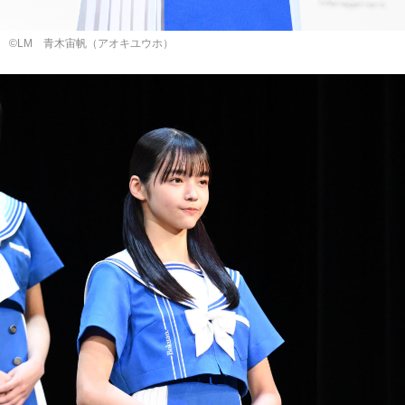
©LM ⻘⽊宙帆（アオキユウホ）