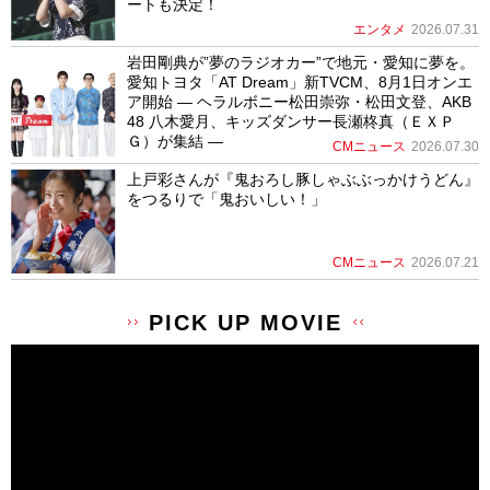
ートも決定！
エンタメ
2026.07.31
岩田剛典が”夢のラジオカー”で地元・愛知に夢を。
愛知トヨタ「AT Dream」新TVCM、8月1日オンエ
ア開始 ― ヘラルボニー松田崇弥・松田文登、AKB
48 八木愛月、キッズダンサー長瀬柊真（ＥＸＰ
Ｇ）が集結 ―
CMニュース
2026.07.30
上戸彩さんが『鬼おろし豚しゃぶぶっかけうどん』
をつるりで「鬼おいしい！」
CMニュース
2026.07.21
PICK UP MOVIE