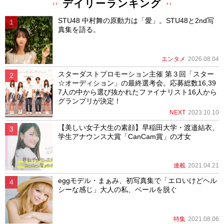
デイリーランキング
STU48 中村舞の原動力は「愛」。STU48と2nd写
真集を語る。
エンタメ
2026.08.04
スターダストプロモーション主催 第３回「スター
☆オーディション」の最終選考会。応募総数16,39
7人の中から選び抜かれたファイナリスト16人から
グランプリが決定！
NEXT
2023.10.10
【美しい女子大生の素顔】早稲田大学・渡邉結衣、
学生アナウンス大賞「CanCam賞」の才女
連載
2021.04.21
eggモデル・まぁみ、初写真集で「エロいけどヘル
シーな感じ」大人の私、ベールを脱ぐ
特集
2021.08.06