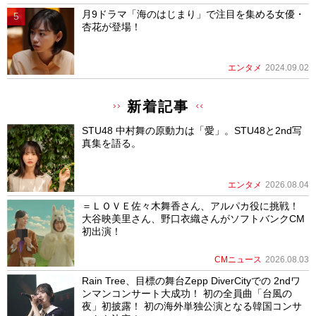
月9ドラマ「海のはじまり」で注目を集める女優・
杏花が登場！
エンタメ
2024.09.02
新着記事
STU48 中村舞の原動力は「愛」。STU48と2nd写
真集を語る。
エンタメ
2026.08.04
＝ＬＯＶＥ佐々木舞香さん、アルパカ役に挑戦！
大谷映美里さん、野口衣織さんがソフトバンクCM
初出演！
CMニュース
2026.08.03
Rain Tree、目標の舞台Zepp DiverCityでの 2ndワ
ンマンコンサート大成功！ 初の全員曲「台風の
夜」初披露！ 初の海外単独公演となる韓国コンサ