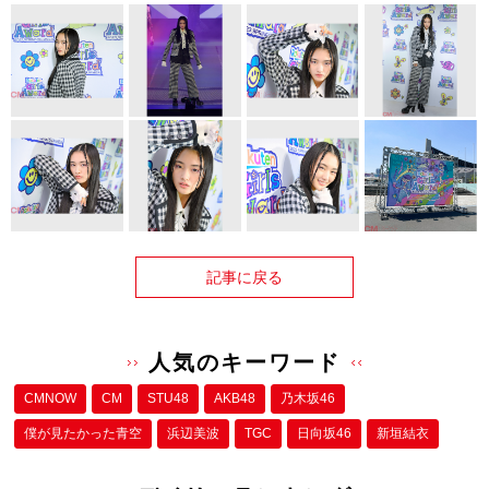
記事に戻る
人気のキーワード
CMNOW
CM
STU48
AKB48
乃木坂46
僕が⾒たかった⻘空
浜辺美波
TGC
日向坂46
新垣結衣