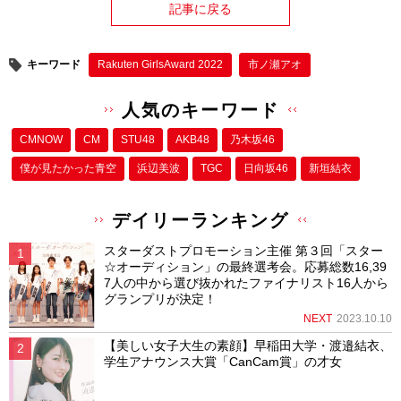
記事に戻る
キーワード
Rakuten GirlsAward 2022
市ノ瀬アオ
人気のキーワード
CMNOW
CM
STU48
AKB48
乃木坂46
僕が⾒たかった⻘空
浜辺美波
TGC
日向坂46
新垣結衣
デイリーランキング
スターダストプロモーション主催 第３回「スター
☆オーディション」の最終選考会。応募総数16,39
7人の中から選び抜かれたファイナリスト16人から
グランプリが決定！
NEXT
2023.10.10
【美しい女子大生の素顔】早稲田大学・渡邉結衣、
学生アナウンス大賞「CanCam賞」の才女