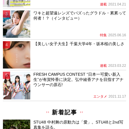
連載
2021.04.21
ワキと超望遠レンズでバズったグラドル・累累って
何者！？（インタビュー）
特集
2025.06.16
【美しい女子大生】千葉大学4年・坂本桜の美しさ
連載
2023.03.22
FRESH CAMPUS CONTEST “日本一可愛い新入
生”が有賀怜香に決定。弘中綾香アナを目指すアナ
ウンサーの原石!
エンタメ
2021.11.17
新着記事
STU48 中村舞の原動力は「愛」。STU48と2nd写
真集を語る。