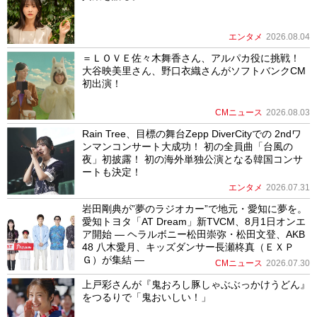
エンタメ
2026.08.04
＝ＬＯＶＥ佐々木舞香さん、アルパカ役に挑戦！
大谷映美里さん、野口衣織さんがソフトバンクCM
初出演！
CMニュース
2026.08.03
Rain Tree、目標の舞台Zepp DiverCityでの 2ndワ
ンマンコンサート大成功！ 初の全員曲「台風の
夜」初披露！ 初の海外単独公演となる韓国コンサ
ートも決定！
エンタメ
2026.07.31
岩田剛典が”夢のラジオカー”で地元・愛知に夢を。
愛知トヨタ「AT Dream」新TVCM、8月1日オンエ
ア開始 ― ヘラルボニー松田崇弥・松田文登、AKB
48 八木愛月、キッズダンサー長瀬柊真（ＥＸＰ
Ｇ）が集結 ―
CMニュース
2026.07.30
上戸彩さんが『鬼おろし豚しゃぶぶっかけうどん』
をつるりで「鬼おいしい！」