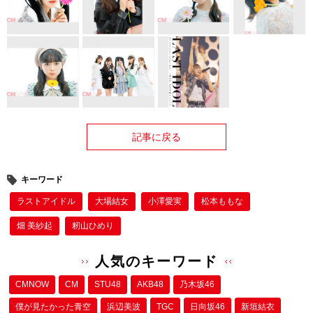
記事に戻る
キーワード
ラストアイドル
大場結女
小澤愛実
松本ももな
畑 美紗起
籾山ひめり
人気のキーワード
CMNOW
CM
STU48
AKB48
乃木坂46
僕が⾒たかった⻘空
浜辺美波
TGC
日向坂46
新垣結衣