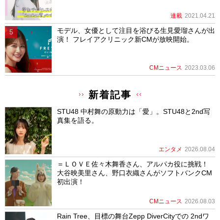
連載
2021.04.21
モデル、女優として注目を浴びる生見愛瑠さんが出
演！ フレイアクリニック新CMが放映開始。
CMニュース
2023.03.06
新着記事
STU48 中村舞の原動力は「愛」。STU48と2nd写
真集を語る。
エンタメ
2026.08.04
＝ＬＯＶＥ佐々木舞香さん、アルパカ役に挑戦！
大谷映美里さん、野口衣織さんがソフトバンクCM
初出演！
CMニュース
2026.08.03
Rain Tree、目標の舞台Zepp DiverCityでの 2ndワ