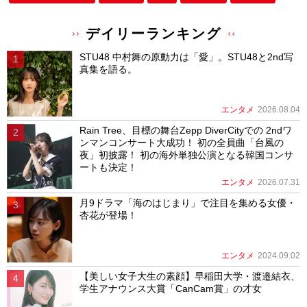
デイリーランキング
STU48 中村舞の原動力は「愛」。STU48と2nd写
真集を語る。
エンタメ
2026.08.04
Rain Tree、目標の舞台Zepp DiverCityでの 2ndワ
ンマンコンサート大成功！ 初の全員曲「台風の
夜」初披露！ 初の海外単独公演となる韓国コンサ
ートも決定！
エンタメ
2026.07.31
月9ドラマ「海のはじまり」で注目を集める女優・
杏花が登場！
エンタメ
2024.09.02
【美しい女子大生の素顔】早稲田大学・渡邉結衣、
学生アナウンス大賞「CanCam賞」の才女