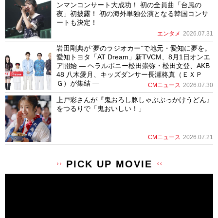
ンマンコンサート大成功！ 初の全員曲「台風の
夜」初披露！ 初の海外単独公演となる韓国コンサ
ートも決定！
エンタメ
2026.07.31
岩田剛典が”夢のラジオカー”で地元・愛知に夢を。
愛知トヨタ「AT Dream」新TVCM、8月1日オンエ
ア開始 ― ヘラルボニー松田崇弥・松田文登、AKB
48 八木愛月、キッズダンサー長瀬柊真（ＥＸＰ
Ｇ）が集結 ―
CMニュース
2026.07.30
上戸彩さんが『鬼おろし豚しゃぶぶっかけうどん』
をつるりで「鬼おいしい！」
CMニュース
2026.07.21
PICK UP MOVIE