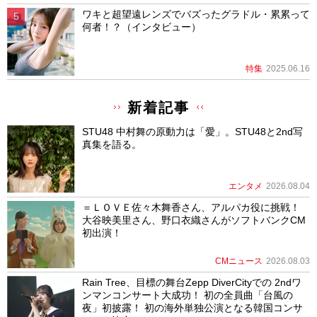
ワキと超望遠レンズでバズったグラドル・累累って
何者！？（インタビュー）
特集
2025.06.16
新着記事
STU48 中村舞の原動力は「愛」。STU48と2nd写
真集を語る。
エンタメ
2026.08.04
＝ＬＯＶＥ佐々木舞香さん、アルパカ役に挑戦！
大谷映美里さん、野口衣織さんがソフトバンクCM
初出演！
CMニュース
2026.08.03
Rain Tree、目標の舞台Zepp DiverCityでの 2ndワ
ンマンコンサート大成功！ 初の全員曲「台風の
夜」初披露！ 初の海外単独公演となる韓国コンサ