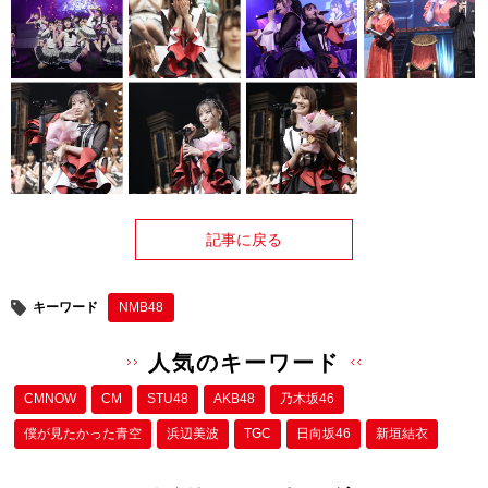
記事に戻る
キーワード
NMB48
人気のキーワード
CMNOW
CM
STU48
AKB48
乃木坂46
僕が⾒たかった⻘空
浜辺美波
TGC
日向坂46
新垣結衣