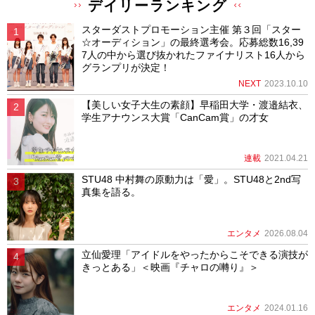
デイリーランキング
スターダストプロモーション主催 第３回「スター
☆オーディション」の最終選考会。応募総数16,39
7人の中から選び抜かれたファイナリスト16人から
グランプリが決定！
NEXT
2023.10.10
【美しい女子大生の素顔】早稲田大学・渡邉結衣、
学生アナウンス大賞「CanCam賞」の才女
連載
2021.04.21
STU48 中村舞の原動力は「愛」。STU48と2nd写
真集を語る。
エンタメ
2026.08.04
立仙愛理「アイドルをやったからこそできる演技が
きっとある」＜映画『チャロの囀り』＞
エンタメ
2024.01.16