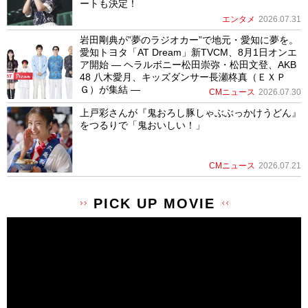
ートも決定！
エンタメ
2026.07.31
岩田剛典が”夢のラジオカー”で地元・愛知に夢を。
愛知トヨタ「AT Dream」新TVCM、8月1日オンエ
ア開始 ― ヘラルボニー松田崇弥・松田文登、AKB
48 八木愛月、キッズダンサー長瀬柊真（ＥＸＰ
Ｇ）が集結 ―
CMニュース
2026.07.30
上戸彩さんが『鬼おろし豚しゃぶぶっかけうどん』
をつるりで「鬼おいしい！」
CMニュース
2026.07.21
PICK UP MOVIE