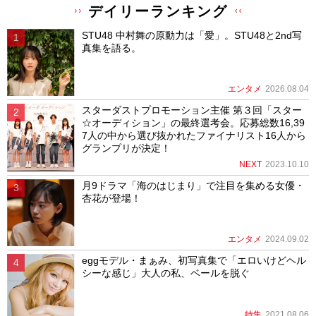
デイリーランキング
STU48 中村舞の原動力は「愛」。STU48と2nd写
真集を語る。
エンタメ
2026.08.04
スターダストプロモーション主催 第３回「スター
☆オーディション」の最終選考会。応募総数16,39
7人の中から選び抜かれたファイナリスト16人から
グランプリが決定！
NEXT
2023.10.10
月9ドラマ「海のはじまり」で注目を集める女優・
杏花が登場！
エンタメ
2024.09.02
eggモデル・まぁみ、初写真集で「エロいけどヘル
シーな感じ」大人の私、ベールを脱ぐ
特集
2021.08.06