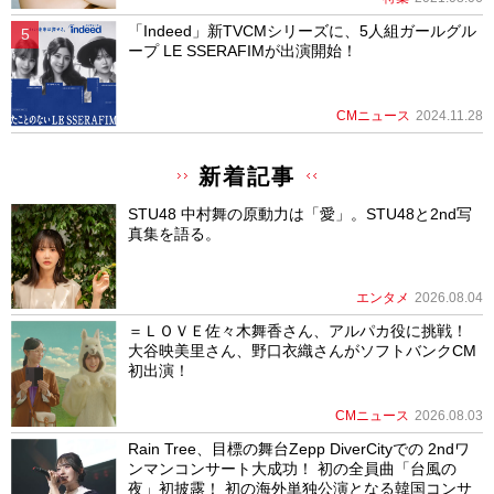
「Indeed」新TVCMシリーズに、5人組ガールグル
ープ LE SSERAFIMが出演開始！
CMニュース
2024.11.28
新着記事
STU48 中村舞の原動力は「愛」。STU48と2nd写
真集を語る。
エンタメ
2026.08.04
＝ＬＯＶＥ佐々木舞香さん、アルパカ役に挑戦！
大谷映美里さん、野口衣織さんがソフトバンクCM
初出演！
CMニュース
2026.08.03
Rain Tree、目標の舞台Zepp DiverCityでの 2ndワ
ンマンコンサート大成功！ 初の全員曲「台風の
夜」初披露！ 初の海外単独公演となる韓国コンサ