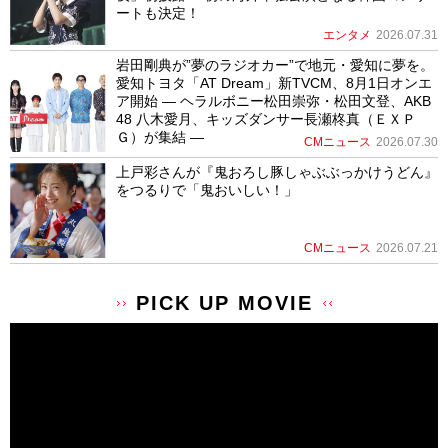
ートも決定！
エンタメ
2026.07.31
岩田剛典が”夢のラジオカー”で地元・愛知に夢を。
愛知トヨタ「AT Dream」新TVCM、8月1日オンエ
ア開始 ― ヘラルボニー松田崇弥・松田文登、AKB
48 八木愛月、キッズダンサー長瀬柊真（ＥＸＰ
Ｇ）が集結 ―
CMニュース
2026.07.30
上戸彩さんが『鬼おろし豚しゃぶぶっかけうどん』
をつるりで「鬼おいしい！」
CMニュース
2026.07.21
PICK UP MOVIE