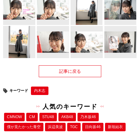
記事に戻る
キーワード
内木志
人気のキーワード
CMNOW
CM
STU48
AKB48
乃木坂46
僕が⾒たかった⻘空
浜辺美波
TGC
日向坂46
新垣結衣