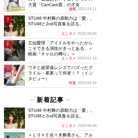
大賞「CanCam賞」の才女
連載
2021.04.21
STU48 中村舞の原動力は「愛」。
STU48と2nd写真集を語る。
エンタメ
2026.08.04
立仙愛理「アイドルをやったから
こそできる演技がきっとある」＜
映画『チャロの囀り』＞
エンタメ
2024.01.16
ワキと超望遠レンズでバズったグ
ラドル・累累って何者！？（イン
タビュー）
特集
2025.06.16
新着記事
STU48 中村舞の原動力は「愛」。
STU48と2nd写真集を語る。
エンタメ
2026.08.04
＝ＬＯＶＥ佐々木舞香さん、アル