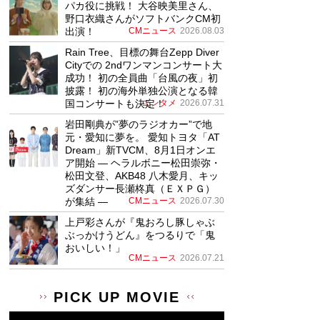
パカ役に挑戦！ 大谷映美里さん、
野口衣織さんがソフトバンクCM初
出演！
CMニュース
2026.08.03
Rain Tree、目標の舞台Zepp Diver
Cityでの 2ndワンマンコンサート大
成功！ 初の全員曲「台風の夜」初
披露！ 初の海外単独公演となる韓
国コンサートも決定！
エンタメ
2026.07.31
岩田剛典が”夢のラジオカー”で地
元・愛知に夢を。 愛知トヨタ「AT
Dream」新TVCM、8月1日オンエ
ア開始 ― ヘラルボニー松田崇弥・
松田文登、AKB48 八木愛月、キッ
ズダンサー長瀬柊真（ＥＸＰＧ）
が集結 ―
CMニュース
2026.07.30
上戸彩さんが『鬼おろし豚しゃぶ
ぶっかけうどん』をつるりで「鬼
おいしい！」
CMニュース
2026.07.21
PICK UP MOVIE