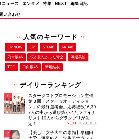
Mニュース
エンタメ
特集
NEXT
編集日記
問い合わせ
人気のキーワード
CMNOW
CM
STU48
AKB48
乃木坂46
僕が⾒たかった⻘空
浜辺美波
TGC
日向坂46
新垣結衣
デイリーランキング
スターダストプロモーション主催
第３回「スター☆オーディショ
ン」の最終選考会。応募総数16,39
7人の中から選び抜かれたファイナ
リスト16人からグランプリが決
定！
NEXT
2023.10.10
【美しい女子大生の素顔】早稲田
大学・渡邉結衣、学生アナウンス