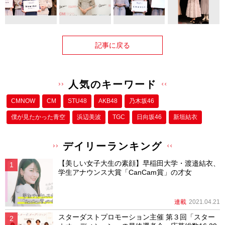
記事に戻る
人気のキーワード
CMNOW
CM
STU48
AKB48
乃木坂46
僕が⾒たかった⻘空
浜辺美波
TGC
日向坂46
新垣結衣
デイリーランキング
【美しい女子大生の素顔】早稲田大学・渡邉結衣、
学生アナウンス大賞「CanCam賞」の才女
連載
2021.04.21
スターダストプロモーション主催 第３回「スター