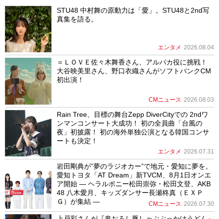
STU48 中村舞の原動力は「愛」。STU48と2nd写
真集を語る。
エンタメ
2026.08.04
＝ＬＯＶＥ佐々木舞香さん、アルパカ役に挑戦！
大谷映美里さん、野口衣織さんがソフトバンクCM
初出演！
CMニュース
2026.08.03
Rain Tree、目標の舞台Zepp DiverCityでの 2ndワ
ンマンコンサート大成功！ 初の全員曲「台風の
夜」初披露！ 初の海外単独公演となる韓国コンサ
ートも決定！
エンタメ
2026.07.31
岩田剛典が”夢のラジオカー”で地元・愛知に夢を。
愛知トヨタ「AT Dream」新TVCM、8月1日オンエ
ア開始 ― ヘラルボニー松田崇弥・松田文登、AKB
48 八木愛月、キッズダンサー長瀬柊真（ＥＸＰ
Ｇ）が集結 ―
CMニュース
2026.07.30
上戸彩さんが『鬼おろし豚しゃぶぶっかけうどん』