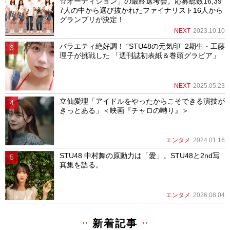
☆オーディション」の最終選考会。応募総数16,39
7人の中から選び抜かれたファイナリスト16人から
グランプリが決定！
NEXT
2023.10.10
バラエティ絶好調！ “STU48の元気印” 2期生・工藤
理子が挑戦した 「週刊誌初表紙＆巻頭グラビア」
NEXT
2025.05.23
立仙愛理「アイドルをやったからこそできる演技が
きっとある」＜映画『チャロの囀り』＞
エンタメ
2024.01.16
STU48 中村舞の原動力は「愛」。STU48と2nd写
真集を語る。
エンタメ
2026.08.04
新着記事