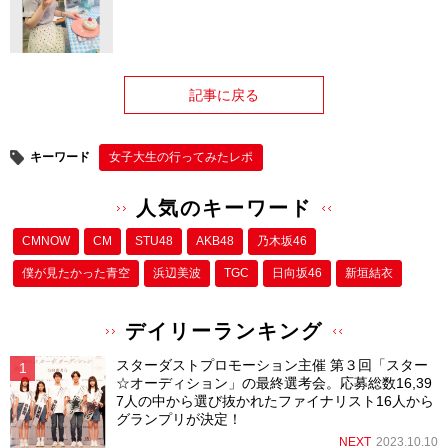
記事に戻る
キーワード
女子大生の行ってみたレポ
人気のキーワード
CMNOW
CM
STU48
AKB48
乃木坂46
僕が⾒たかった⻘空
浜辺美波
TGC
日向坂46
新垣結衣
デイリーランキング
スターダストプロモーション主催 第３回「スター
☆オーディション」の最終選考会。応募総数16,39
7人の中から選び抜かれたファイナリスト16人から
グランプリが決定！
NEXT
2023.10.10