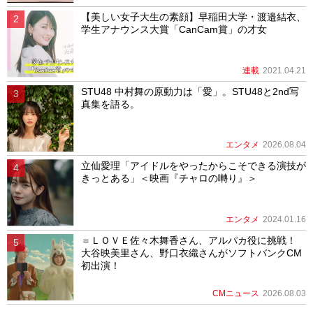
【美しい女子大生の素顔】早稲田大学・渡邉結衣、
学生アナウンス大賞「CanCam賞」の才女
連載
2021.04.21
STU48 中村舞の原動力は「愛」。STU48と2nd写
真集を語る。
エンタメ
2026.08.04
立仙愛理「アイドルをやったからこそできる演技が
きっとある」＜映画『チャロの囀り』＞
エンタメ
2024.01.16
＝ＬＯＶＥ佐々木舞香さん、アルパカ役に挑戦！
大谷映美里さん、野口衣織さんがソフトバンクCM
初出演！
CMニュース
2026.08.03