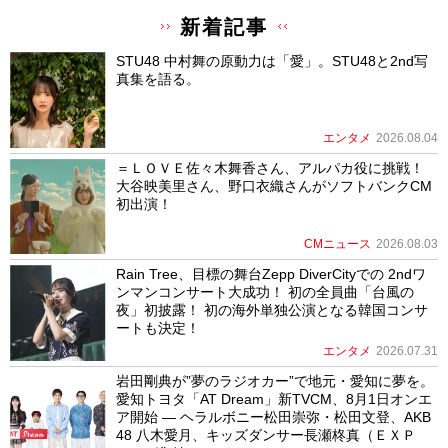
新着記事
STU48 中村舞の原動力は「愛」。STU48と2nd写
真集を語る。
エンタメ
2026.08.04
＝ＬＯＶＥ佐々木舞香さん、アルパカ役に挑戦！
大谷映美里さん、野口衣織さんがソフトバンクCM
初出演！
CMニュース
2026.08.03
Rain Tree、目標の舞台Zepp DiverCityでの 2ndワ
ンマンコンサート大成功！ 初の全員曲「台風の
夜」初披露！ 初の海外単独公演となる韓国コンサ
ートも決定！
エンタメ
2026.07.31
岩田剛典が”夢のラジオカー”で地元・愛知に夢を。
愛知トヨタ「AT Dream」新TVCM、8月1日オンエ
ア開始 ― ヘラルボニー松田崇弥・松田文登、AKB
48 八木愛月、キッズダンサー長瀬柊真（ＥＸＰ