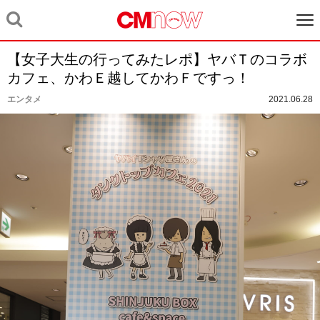
【女子大生の行ってみたレポ】ヤバＴのコラボ
カフェ、かわＥ越してかわＦですっ！
エンタメ
2021.06.28