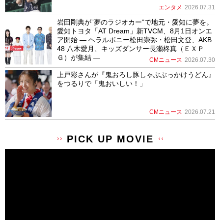
エンタメ
2026.07.31
岩田剛典が”夢のラジオカー”で地元・愛知に夢を。
愛知トヨタ「AT Dream」新TVCM、8月1日オンエ
ア開始 ― ヘラルボニー松田崇弥・松田文登、AKB
48 八木愛月、キッズダンサー長瀬柊真（ＥＸＰ
Ｇ）が集結 ―
CMニュース
2026.07.30
上戸彩さんが『鬼おろし豚しゃぶぶっかけうどん』
をつるりで「鬼おいしい！」
CMニュース
2026.07.21
PICK UP MOVIE