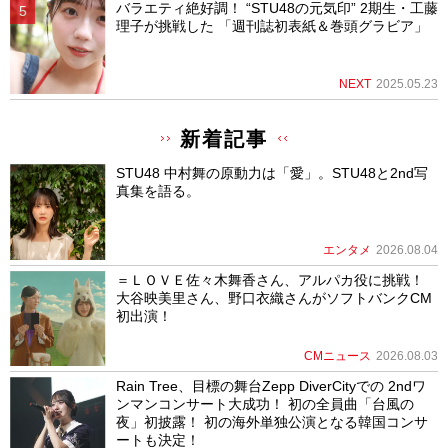
バラエティ絶好調！ “STU48の元気印” 2期生・工藤
理子が挑戦した 「週刊誌初表紙＆巻頭グラビア」
NEXT
2025.05.23
新着記事
STU48 中村舞の原動力は「愛」。STU48と2nd写
真集を語る。
エンタメ
2026.08.04
＝ＬＯＶＥ佐々木舞香さん、アルパカ役に挑戦！
大谷映美里さん、野口衣織さんがソフトバンクCM
初出演！
CMニュース
2026.08.03
Rain Tree、目標の舞台Zepp DiverCityでの 2ndワ
ンマンコンサート大成功！ 初の全員曲「台風の
夜」初披露！ 初の海外単独公演となる韓国コンサ
ートも決定！