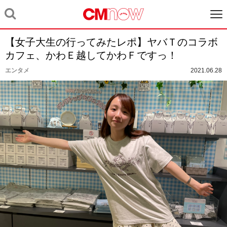
【女子大生の行ってみたレポ】ヤバＴのコラボ
カフェ、かわＥ越してかわＦですっ！
エンタメ
2021.06.28