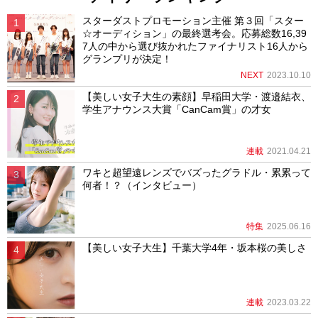
スターダストプロモーション主催 第３回「スター
☆オーディション」の最終選考会。応募総数16,39
7人の中から選び抜かれたファイナリスト16人から
グランプリが決定！
NEXT
2023.10.10
【美しい女子大生の素顔】早稲田大学・渡邉結衣、
学生アナウンス大賞「CanCam賞」の才女
連載
2021.04.21
ワキと超望遠レンズでバズったグラドル・累累って
何者！？（インタビュー）
特集
2025.06.16
【美しい女子大生】千葉大学4年・坂本桜の美しさ
連載
2023.03.22