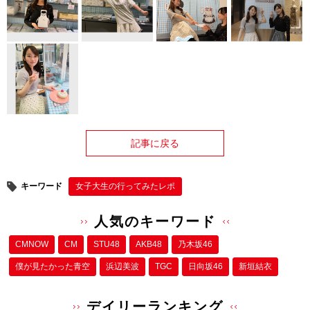
記事に戻る
キーワード
女子大生の行ってみたレポ
人気のキーワード
CMNOW
CM
STU48
AKB48
乃木坂46
僕が⾒たかった⻘空
浜辺美波
TGC
日向坂46
新垣結衣
デイリーランキング