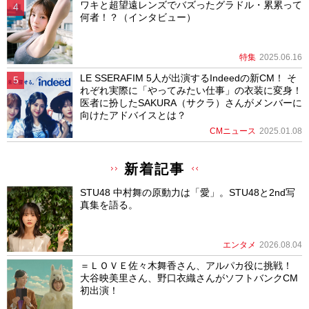
ワキと超望遠レンズでバズったグラドル・累累って
何者！？（インタビュー）
特集
2025.06.16
LE SSERAFIM 5人が出演するIndeedの新CM！ そ
れぞれ実際に「やってみたい仕事」の衣装に変身！
医者に扮したSAKURA（サクラ）さんがメンバーに
向けたアドバイスとは？
CMニュース
2025.01.08
新着記事
STU48 中村舞の原動力は「愛」。STU48と2nd写
真集を語る。
エンタメ
2026.08.04
＝ＬＯＶＥ佐々木舞香さん、アルパカ役に挑戦！
大谷映美里さん、野口衣織さんがソフトバンクCM
初出演！