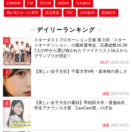
CMNOW
CM
STU48
AKB48
乃木坂46
僕が⾒たかった⻘空
浜辺美波
TGC
日向坂46
新垣結衣
デイリーランキング
スターダストプロモーション主催 第３回「スター
☆オーディション」の最終選考会。応募総数16,39
7人の中から選び抜かれたファイナリスト16人から
グランプリが決定！
NEXT
2023.10.10
【美しい女子大生】千葉大学4年・坂本桜の美しさ
連載
2023.03.22
【美しい女子大生の素顔】早稲田大学・渡邉結衣、
学生アナウンス大賞「CanCam賞」の才女
連載
2021.04.21