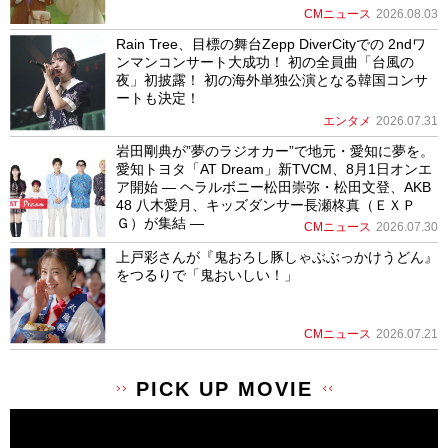
CMニュース
2026.08.03
Rain Tree、目標の舞台Zepp DiverCityでの 2ndワ
ンマンコンサート大成功！ 初の全員曲「台風の
夜」初披露！ 初の海外単独公演となる韓国コンサ
ートも決定！
エンタメ
2026.07.31
岩田剛典が”夢のラジオカー”で地元・愛知に夢を。
愛知トヨタ「AT Dream」新TVCM、8月1日オンエ
ア開始 ― ヘラルボニー松田崇弥・松田文登、AKB
48 八木愛月、キッズダンサー長瀬柊真（ＥＸＰ
Ｇ）が集結 ―
CMニュース
2026.07.30
上戸彩さんが『鬼おろし豚しゃぶぶっかけうどん』
をつるりで「鬼おいしい！」
CMニュース
2026.07.21
PICK UP MOVIE