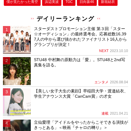
僕が⾒たかった⻘空
浜辺美波
TGC
日向坂46
新垣結衣
デイリーランキング
スターダストプロモーション主催 第３回「スター
☆オーディション」の最終選考会。応募総数16,39
7人の中から選び抜かれたファイナリスト16人から
グランプリが決定！
NEXT
2023.10.10
STU48 中村舞の原動力は「愛」。STU48と2nd写
真集を語る。
エンタメ
2026.08.04
【美しい女子大生の素顔】早稲田大学・渡邉結衣、
学生アナウンス大賞「CanCam賞」の才女
連載
2021.04.21
立仙愛理「アイドルをやったからこそできる演技が
きっとある」＜映画『チャロの囀り』＞