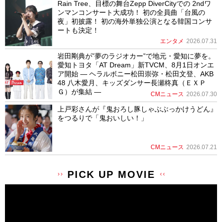
Rain Tree、目標の舞台Zepp DiverCityでの 2ndワ
ンマンコンサート大成功！ 初の全員曲「台風の
夜」初披露！ 初の海外単独公演となる韓国コンサ
ートも決定！
エンタメ
2026.07.31
岩田剛典が”夢のラジオカー”で地元・愛知に夢を。
愛知トヨタ「AT Dream」新TVCM、8月1日オンエ
ア開始 ― ヘラルボニー松田崇弥・松田文登、AKB
48 八木愛月、キッズダンサー長瀬柊真（ＥＸＰ
Ｇ）が集結 ―
CMニュース
2026.07.30
上戸彩さんが『鬼おろし豚しゃぶぶっかけうどん』
をつるりで「鬼おいしい！」
CMニュース
2026.07.21
PICK UP MOVIE