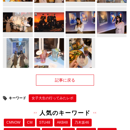
記事に戻る
キーワード
女子大生の行ってみたレポ
人気のキーワード
CMNOW
CM
STU48
AKB48
乃木坂46