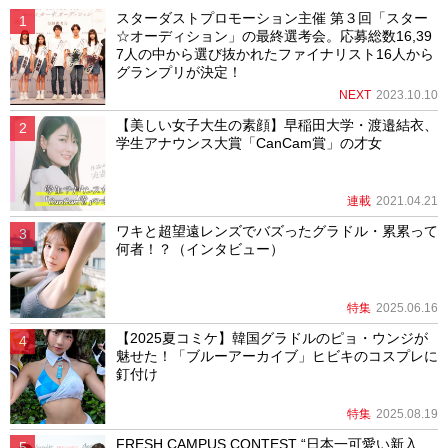
スターダストプロモーション主催 第３回「スター
☆オーディション」の最終選考会。応募総数16,39
7人の中から選び抜かれたファイナリスト16人から
グランプリが決定！
NEXT
2023.10.10
【美しい女子大生の素顔】早稲田大学・渡邉結衣、
学生アナウンス大賞「CanCam賞」の才女
連載
2021.04.21
ワキと超望遠レンズでバズったグラドル・累累って
何者！？（インタビュー）
特集
2025.06.16
【2025夏コミケ】韓国グラドルのピョ・ウンジが
魅せた！「ブルーアーカイブ」ヒビキのコスプレに
釘付け
特集
2025.08.19
FRESH CAMPUS CONTEST “日本一可愛い新入