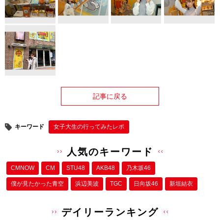
記事に戻る
キーワード
女子大生の行ってみたレポ
人気のキーワード
CMNOW
CM
STU48
AKB48
乃木坂46
僕が⾒たかった⻘空
浜辺美波
TGC
日向坂46
新垣結衣
デイリーランキング