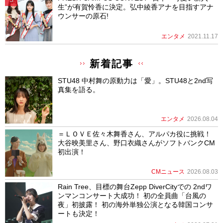
生”が有賀怜香に決定。弘中綾香アナを目指すアナ
ウンサーの原石!
エンタメ
2021.11.17
新着記事
STU48 中村舞の原動力は「愛」。STU48と2nd写
真集を語る。
エンタメ
2026.08.04
＝ＬＯＶＥ佐々木舞香さん、アルパカ役に挑戦！
大谷映美里さん、野口衣織さんがソフトバンクCM
初出演！
CMニュース
2026.08.03
Rain Tree、目標の舞台Zepp DiverCityでの 2ndワ
ンマンコンサート大成功！ 初の全員曲「台風の
夜」初披露！ 初の海外単独公演となる韓国コンサ
ートも決定！