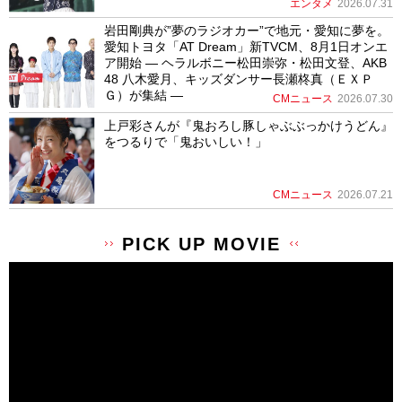
エンタメ
2026.07.31
岩田剛典が”夢のラジオカー”で地元・愛知に夢を。
愛知トヨタ「AT Dream」新TVCM、8月1日オンエ
ア開始 ― ヘラルボニー松田崇弥・松田文登、AKB
48 八木愛月、キッズダンサー長瀬柊真（ＥＸＰ
Ｇ）が集結 ―
CMニュース
2026.07.30
上戸彩さんが『鬼おろし豚しゃぶぶっかけうどん』
をつるりで「鬼おいしい！」
CMニュース
2026.07.21
PICK UP MOVIE