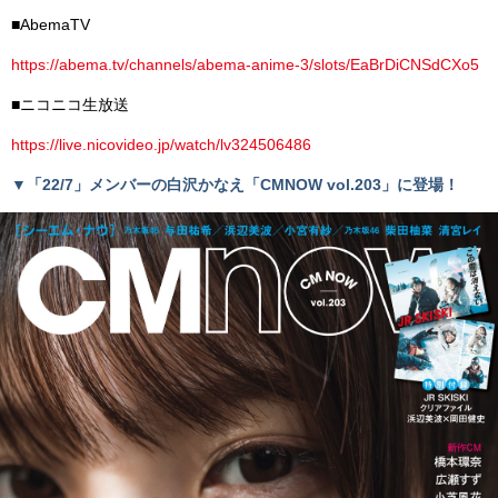
■AbemaTV
https://abema.tv/channels/abema-anime-3/slots/EaBrDiCNSdCXo5
■ニコニコ生放送
https://live.nicovideo.jp/watch/lv324506486
▼「22/7」メンバーの白沢かなえ「CMNOW vol.203」に登場！