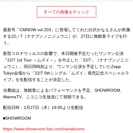
すべての画像をチェック
最新号「CMNOW vol.203」に登場してくれた白沢かなえさんが所属
する22／7（ナナブンノニジュウニ）が、27日に無観客ライブを行
う。
新型コロナウィルスの影響で、本日開催予定だったワンマン公演
『22/7 1st Tour ～ムズイ～』を中止した「22/7」（ナナブンノニジ
ュウニ）。同日同時刻より、ワンマン公演を予定していたZepp
Tokyo会場から『22/7 5thシングル「ムズイ」発売記念スペシャルラ
イブ』を生配信することが決定した。
当番組は、無観客によるパフォーマンスを予定。SHOWROOM、
AbemaTV、ニコニコ生放送にて視聴できる。
配信日時：2月27日（木）19:00より生配信
■SHOWROOM
https://www.showroom-live.com/nanabunno