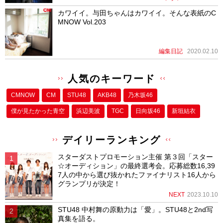
カワイイ。与田ちゃんはカワイイ。そんな表紙のC
MNOW Vol.203
編集日記
2020.02.10
人気のキーワード
CMNOW
CM
STU48
AKB48
乃木坂46
僕が⾒たかった⻘空
浜辺美波
TGC
日向坂46
新垣結衣
デイリーランキング
スターダストプロモーション主催 第３回「スター
☆オーディション」の最終選考会。応募総数16,39
7人の中から選び抜かれたファイナリスト16人から
グランプリが決定！
NEXT
2023.10.10
STU48 中村舞の原動力は「愛」。STU48と2nd写
真集を語る。