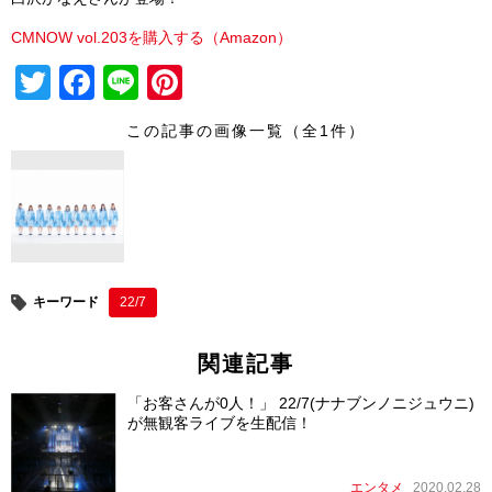
CMNOW vol.203を購入する（Amazon）
T
F
Li
Pi
wi
a
n
nt
この記事の画像一覧（全1件）
tt
c
e
er
er
e
e
b
st
o
o
キーワード
22/7
k
関連記事
「お客さんが0人！」 22/7(ナナブンノニジュウニ)
が無観客ライブを生配信！
エンタメ
2020.02.28