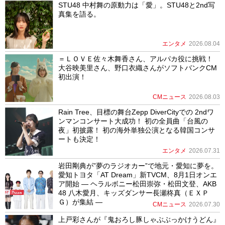
STU48 中村舞の原動力は「愛」。STU48と2nd写
真集を語る。
エンタメ
2026.08.04
＝ＬＯＶＥ佐々木舞香さん、アルパカ役に挑戦！
大谷映美里さん、野口衣織さんがソフトバンクCM
初出演！
CMニュース
2026.08.03
Rain Tree、目標の舞台Zepp DiverCityでの 2ndワ
ンマンコンサート大成功！ 初の全員曲「台風の
夜」初披露！ 初の海外単独公演となる韓国コンサ
ートも決定！
エンタメ
2026.07.31
岩田剛典が”夢のラジオカー”で地元・愛知に夢を。
愛知トヨタ「AT Dream」新TVCM、8月1日オンエ
ア開始 ― ヘラルボニー松田崇弥・松田文登、AKB
48 八木愛月、キッズダンサー長瀬柊真（ＥＸＰ
Ｇ）が集結 ―
CMニュース
2026.07.30
上戸彩さんが『鬼おろし豚しゃぶぶっかけうどん』