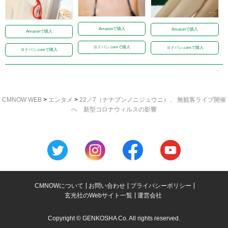
Amazonで購入
Amazonで購入
Amazonで購入
ヨドバシ.comで購入
ヨドバシ.comで購入
ヨドバシ.comで購入
CMNOW WEB
>
エンタメ
>
22／7（ナナブンノニジュウニ）、 無観客ライブ開催
へ 新型コロナウィルスの影響
CMNOWについて
お問い合わせ
プライバシーポリシー
玄光社のWebサイト一覧
運営会社
Copyright © GENKOSHA Co. All rights reserved.