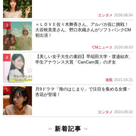
エンタメ
2026.08.04
＝ＬＯＶＥ佐々木舞香さん、アルパカ役に挑戦！
大谷映美里さん、野口衣織さんがソフトバンクCM
初出演！
CMニュース
2026.08.03
【美しい女子大生の素顔】早稲田大学・渡邉結衣、
学生アナウンス大賞「CanCam賞」の才女
連載
2021.04.21
月9ドラマ「海のはじまり」で注目を集める女優・
杏花が登場！
エンタメ
2024.09.02
新着記事