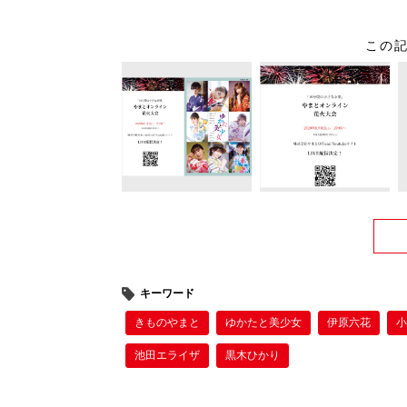
この
キーワード
きものやまと
ゆかたと美少女
伊原六花
池田エライザ
黒木ひかり