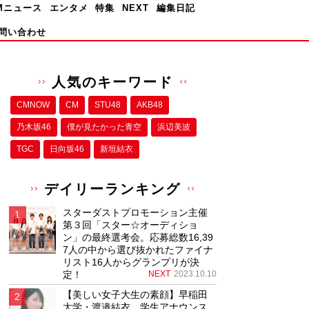
Mニュース
エンタメ
特集
NEXT
編集日記
問い合わせ
人気のキーワード
CMNOW
CM
STU48
AKB48
乃木坂46
僕が⾒たかった⻘空
浜辺美波
TGC
日向坂46
新垣結衣
デイリーランキング
スターダストプロモーション主催
第３回「スター☆オーディショ
ン」の最終選考会。応募総数16,39
7人の中から選び抜かれたファイナ
リスト16人からグランプリが決
定！
NEXT
2023.10.10
【美しい女子大生の素顔】早稲田
大学・渡邉結衣、学生アナウンス