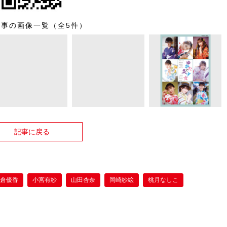
記事の画像一覧（全5件）
記事に戻る
小倉優香
小宮有紗
山田杏奈
岡崎紗絵
桃月なしこ