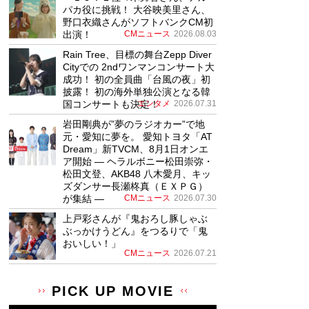
パカ役に挑戦！ 大谷映美里さん、
野口衣織さんがソフトバンクCM初
出演！
CMニュース
2026.08.03
Rain Tree、目標の舞台Zepp Diver
Cityでの 2ndワンマンコンサート大
成功！ 初の全員曲「台風の夜」初
披露！ 初の海外単独公演となる韓
国コンサートも決定！
エンタメ
2026.07.31
岩田剛典が”夢のラジオカー”で地
元・愛知に夢を。 愛知トヨタ「AT
Dream」新TVCM、8月1日オンエ
ア開始 ― ヘラルボニー松田崇弥・
松田文登、AKB48 八木愛月、キッ
ズダンサー長瀬柊真（ＥＸＰＧ）
が集結 ―
CMニュース
2026.07.30
上戸彩さんが『鬼おろし豚しゃぶ
ぶっかけうどん』をつるりで「鬼
おいしい！」
CMニュース
2026.07.21
PICK UP MOVIE