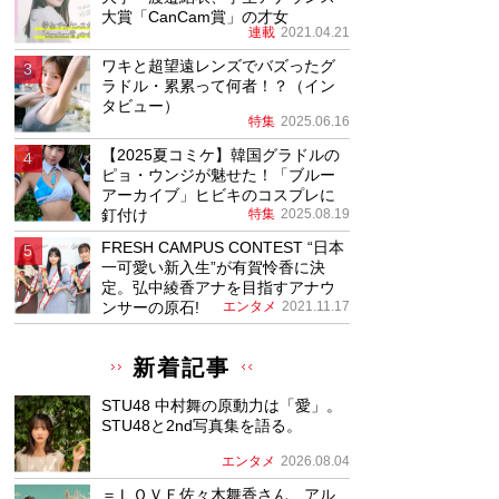
大賞「CanCam賞」の才女
連載
2021.04.21
ワキと超望遠レンズでバズったグ
ラドル・累累って何者！？（イン
タビュー）
特集
2025.06.16
【2025夏コミケ】韓国グラドルの
ピョ・ウンジが魅せた！「ブルー
アーカイブ」ヒビキのコスプレに
釘付け
特集
2025.08.19
FRESH CAMPUS CONTEST “日本
一可愛い新入生”が有賀怜香に決
定。弘中綾香アナを目指すアナウ
ンサーの原石!
エンタメ
2021.11.17
新着記事
STU48 中村舞の原動力は「愛」。
STU48と2nd写真集を語る。
エンタメ
2026.08.04
＝ＬＯＶＥ佐々木舞香さん、アル