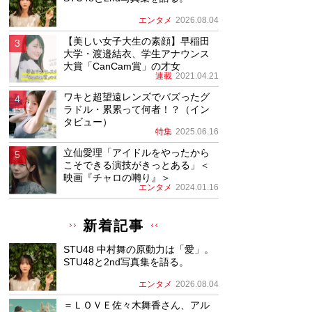
エンタメ
2026.08.04
【美しい女子大生の素顔】早稲田
大学・渡邉結衣、学生アナウンス
大賞「CanCam賞」の才女
連載
2021.04.21
ワキと超望遠レンズでバズったグ
ラドル・累累って何者！？（イン
タビュー）
特集
2025.06.16
立仙愛理「アイドルをやったから
こそできる演技がきっとある」＜
映画『チャロの囀り』＞
エンタメ
2024.01.16
新着記事
STU48 中村舞の原動力は「愛」。
STU48と2nd写真集を語る。
エンタメ
2026.08.04
＝ＬＯＶＥ佐々木舞香さん、アル