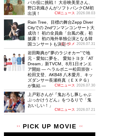
パカ役に挑戦！ 大谷映美里さん、
野口衣織さんがソフトバンクCM初
出演！
CMニュース
2026.08.03
Rain Tree、目標の舞台Zepp Diver
Cityでの 2ndワンマンコンサート大
成功！ 初の全員曲「台風の夜」初
披露！ 初の海外単独公演となる韓
国コンサートも決定！
エンタメ
2026.07.31
岩田剛典が”夢のラジオカー”で地
元・愛知に夢を。 愛知トヨタ「AT
Dream」新TVCM、8月1日オンエ
ア開始 ― ヘラルボニー松田崇弥・
松田文登、AKB48 八木愛月、キッ
ズダンサー長瀬柊真（ＥＸＰＧ）
が集結 ―
CMニュース
2026.07.30
上戸彩さんが『鬼おろし豚しゃぶ
ぶっかけうどん』をつるりで「鬼
おいしい！」
CMニュース
2026.07.21
PICK UP MOVIE