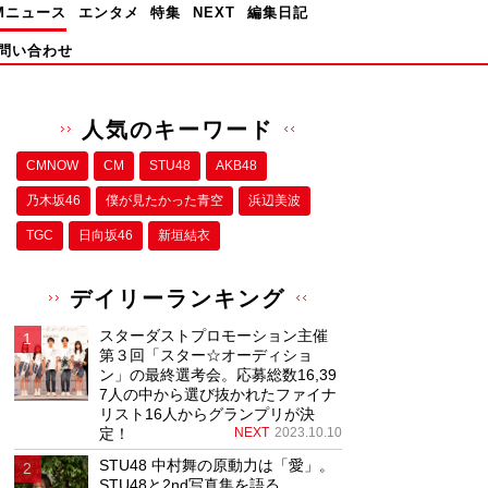
Mニュース
エンタメ
特集
NEXT
編集日記
問い合わせ
人気のキーワード
CMNOW
CM
STU48
AKB48
乃木坂46
僕が⾒たかった⻘空
浜辺美波
TGC
日向坂46
新垣結衣
デイリーランキング
スターダストプロモーション主催
第３回「スター☆オーディショ
ン」の最終選考会。応募総数16,39
7人の中から選び抜かれたファイナ
リスト16人からグランプリが決
定！
NEXT
2023.10.10
STU48 中村舞の原動力は「愛」。
STU48と2nd写真集を語る。