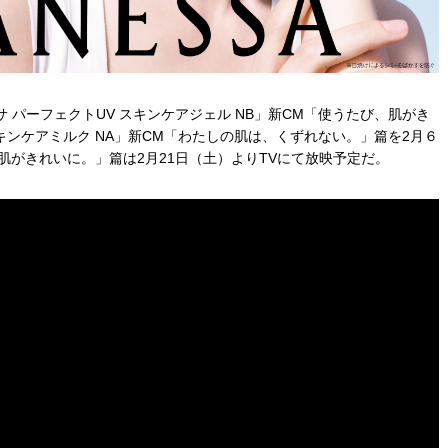
パーフェクトUV スキンケアジェル NB」新CM「使うたび、肌がき
キンケアミルク NA」新CM「わたしの肌は、くずれない。」篇を2月６
肌がきれいに。」篇は2月21日（土）よりTVにて放映予定だ。