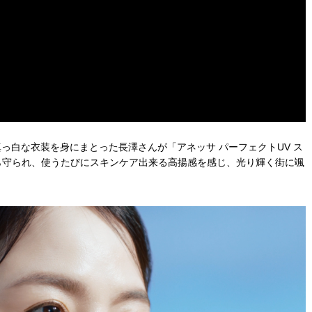
っ白な衣装を身にまとった長澤さんが「アネッサ パーフェクトUV ス
から守られ、使うたびにスキンケア出来る高揚感を感じ、光り輝く街に颯