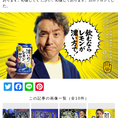
おります。応援してく ださい。応援しております。ムロツヨシでし
た。
T
F
Li
Pi
wi
a
n
nt
この記事の画像一覧（全10件）
tt
c
e
er
er
e
e