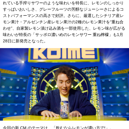
れている手搾りサワーのような味わいを特長に、レモンのしっかり
すっぱいおいしさ、グレーフルーツの芳醇なジューシーさによるコ
ストパフォーマンスの高さで好評。さらに、厳選したシチリア産レ
モン果汁・アルゼンチン産レモン果汁の2種のレモン果汁を“重ね合
わせ”、自家製レモン漬け込み酒を一部使用した、レモン味が広がる
味わいが特長の「サッポロ濃いめのレモンサワー 重ね檸檬」も1月
28日に新発売となった。
今回の新 CM のテーマは、「飲むならレモンが濃い方で!」。