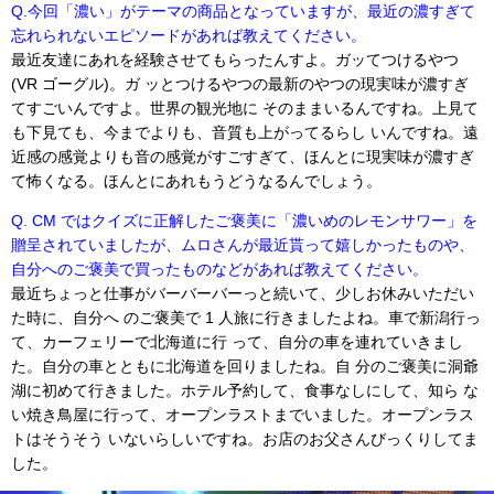
Q.今回「濃い」がテーマの商品となっていますが、最近の濃すぎて
忘れられないエピソードがあれば教えてください。
最近友達にあれを経験させてもらったんすよ。ガッてつけるやつ
(VR ゴーグル)。ガ ッとつけるやつの最新のやつの現実味が濃すぎ
てすごいんですよ。世界の観光地に そのままいるんですね。上見て
も下見ても、今までよりも、音質も上がってるらし いんですね。遠
近感の感覚よりも音の感覚がすごすぎて、ほんとに現実味が濃すぎ
て怖くなる。ほんとにあれもうどうなるんでしょう。
Q. CM ではクイズに正解したご褒美に「濃いめのレモンサワー」を
贈呈されていましたが、ムロさんが最近貰って嬉しかったものや、
自分へのご褒美で買ったものなどがあれば教えてください。
最近ちょっと仕事がバーバーバーっと続いて、少しお休みいただい
た時に、自分へ のご褒美で 1 人旅に行きましたよね。車で新潟行っ
て、カーフェリーで北海道に行 って、自分の車を連れていきまし
た。自分の車とともに北海道を回りましたね。自 分のご褒美に洞爺
湖に初めて行きました。ホテル予約して、食事なしにして、知ら な
い焼き鳥屋に行って、オープンラストまでいました。オープンラス
トはそうそう いないらしいですね。お店のお父さんびっくりしてま
した。