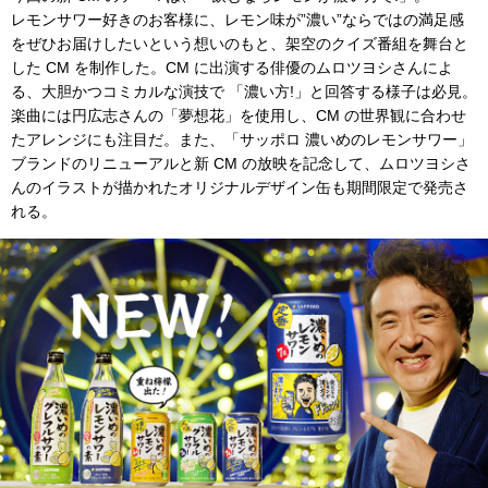
レモンサワー好きのお客様に、レモン味が”濃い”ならではの満足感
をぜひお届けしたいという想いのもと、架空のクイズ番組を舞台と
した CM を制作した。CM に出演する俳優のムロツヨシさんによ
る、大胆かつコミカルな演技で 「濃い方!」と回答する様子は必見。
楽曲には円広志さんの「夢想花」を使用し、CM の世界観に合わせ
たアレンジにも注目だ。また、「サッポロ 濃いめのレモンサワー」
ブランドのリニューアルと新 CM の放映を記念して、ムロツヨシさ
んのイラストが描かれたオリジナルデザイン缶も期間限定で発売さ
れる。