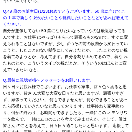
ういい歳ですか ら。
Q.49 歳のお誕生日(1/23)おめでとうございます。50 歳に向けてこ
の 1 年で新しく 始めたいことや挑戦したいことなどがあれば教えて
ください。
自分が想像してない 50 歳になりたいなっていうのは最近思ってる
んですよ。お仕事 はやっぱりもらって頑張るものなので、すぐに変
えられることはないですが、少し ずつその前の段階から変わってい
こうと。したことのない髪型にしてみよだとか、 したことのない服
を着てみようとか、考えてます。自分を凝り固めてるので、着な れ
たものとか、こういうタイプの服だとか、そういうのはほんとに変
えていきたい なと。
Q.最後に視聴者様へメッセージをお願いします。
日々日々お疲れ様でございます。お仕事や家事、諸々色々あると思
いますが、皆さ ん大変な大変な日々だと思いますが、頑張りすぎ
ず、頑張ってください。 何もできませんが、何かできることがあっ
たら応援していきたいなと思っておりま す。仕事終わり家事終わ
り、何かの終わり、お時間ができましたら、一緒にこのレ モンサワ
ーを飲んで、一緒にムロのことを考えてみませんか。そして、僕は
皆さん のことを考えて、日々日々過ごしたいと思います。 応援して