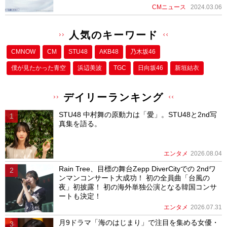
CMニュース
2024.03.06
人気のキーワード
CMNOW
CM
STU48
AKB48
乃木坂46
僕が⾒たかった⻘空
浜辺美波
TGC
日向坂46
新垣結衣
デイリーランキング
STU48 中村舞の原動力は「愛」。STU48と2nd写
真集を語る。
エンタメ
2026.08.04
Rain Tree、目標の舞台Zepp DiverCityでの 2ndワ
ンマンコンサート大成功！ 初の全員曲「台風の
夜」初披露！ 初の海外単独公演となる韓国コンサ
ートも決定！
エンタメ
2026.07.31
月9ドラマ「海のはじまり」で注目を集める女優・