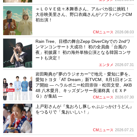
＝ＬＯＶＥ佐々木舞香さん、アルパカ役に挑戦！
大谷映美里さん、野口衣織さんがソフトバンクCM
初出演！
CMニュース
2026.08.03
Rain Tree、目標の舞台Zepp DiverCityでの 2ndワ
ンマンコンサート大成功！ 初の全員曲「台風の
夜」初披露！ 初の海外単独公演となる韓国コンサ
ートも決定！
エンタメ
2026.07.31
岩田剛典が”夢のラジオカー”で地元・愛知に夢を。
愛知トヨタ「AT Dream」新TVCM、8月1日オンエ
ア開始 ― ヘラルボニー松田崇弥・松田文登、AKB
48 八木愛月、キッズダンサー長瀬柊真（ＥＸＰ
Ｇ）が集結 ―
CMニュース
2026.07.30
上戸彩さんが『鬼おろし豚しゃぶぶっかけうどん』
をつるりで「鬼おいしい！」
CMニュース
2026.07.21