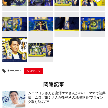
b
st
o
o
k
キーワード
ムロツヨシ
関連記事
ムロツヨシさんと宮澤エマさんがパパ・ママで初共
演！ムロツヨシさんが生乾きの洗濯物を”フライン
グ取り込み”?!