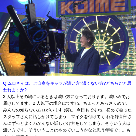
Q.ムロさんは、ご自身をキャラが濃い方?濃くない方?どちらだと思
われますか?
3 人以上その場にいるときは濃い方になっております。濃いめでお
届けしてます。2 人以下の場合はですね、ちょっとあっさりめで、
みんなの知らないムロがいます (笑)。 今日もですね、初めて会った
スタッフさんに話しかけてしまう、マイクを付けてく れる録音部さ
んにずっとよくわかんない話しかけ方をしてしまう。そういう人は
濃
い方です。そういうことはやめていこうかなと思う年頃です。も