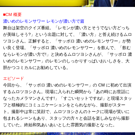
■CM 概要
濃いめのレモンサワー レモンが濃い方で篇
舞台は架空のクイズ番組。「レモンが濃い方とそうでない方どっち
が美味しそう?」という出題に対して、「濃い方」と答え続けるムロ
ツヨシさん。正解すると、「サッポロ 濃いめのレモンサワー」が勢
い良く登場。「サッポロ 濃いめのレモンサワー」を飲んで、「飲む
ならレモンが濃い方で!」と決めるムロツヨシさんが、「サッポロ 濃
いめのレモンサワー」のレモンのしっかりすっぱいおいしさを、大
胆かつコミカルにお勧めしている。
エピソード
今回から、「サッポロ 濃いめのレモンサワー」の CM に初めて出演
するムロツヨシさん。現場に入られた瞬間から「あの時にお世話に
なったカメラマンさんです!」「すごいセットですね!」と現場スタッ
フと積極的にコミュニケーションをとられながら、撮影がスター
ト。撮影中は常に笑顔で、ムロツヨシさんのトークに現場が笑いに
包まれるシーンもあり、スタッフの方々と会話を楽しみながら撮影
していた。終始和気あいあいとした雰囲気の撮影となった。