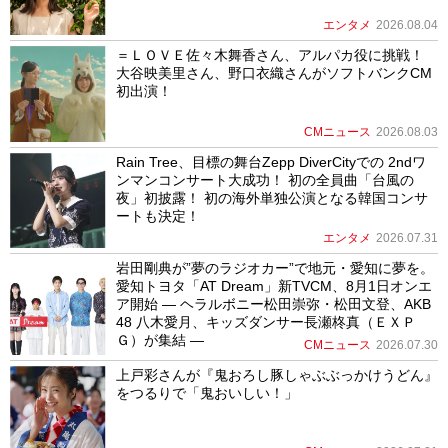
エンタメ
2026.08.04
＝ＬＯＶＥ佐々木舞香さん、アルパカ役に挑戦！
大谷映美里さん、野口衣織さんがソフトバンクCM
初出演！
CMニュース
2026.08.03
Rain Tree、目標の舞台Zepp DiverCityでの 2ndワ
ンマンコンサート大成功！ 初の全員曲「台風の
夜」初披露！ 初の海外単独公演となる韓国コンサ
ートも決定！
エンタメ
2026.07.31
岩田剛典が”夢のラジオカー”で地元・愛知に夢を。
愛知トヨタ「AT Dream」新TVCM、8月1日オンエ
ア開始 ― ヘラルボニー松田崇弥・松田文登、AKB
48 八木愛月、キッズダンサー長瀬柊真（ＥＸＰ
Ｇ）が集結 ―
CMニュース
2026.07.30
上戸彩さんが『鬼おろし豚しゃぶぶっかけうどん』
をつるりで「鬼おいしい！」