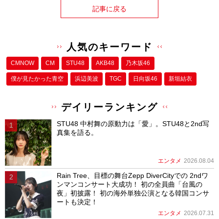
記事に戻る
人気のキーワード
CMNOW
CM
STU48
AKB48
乃木坂46
僕が⾒たかった⻘空
浜辺美波
TGC
日向坂46
新垣結衣
デイリーランキング
STU48 中村舞の原動力は「愛」。STU48と2nd写
真集を語る。
エンタメ
2026.08.04
Rain Tree、目標の舞台Zepp DiverCityでの 2ndワ
ンマンコンサート大成功！ 初の全員曲「台風の
夜」初披露！ 初の海外単独公演となる韓国コンサ
ートも決定！
エンタメ
2026.07.31