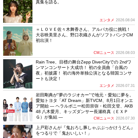
真集を語る。
エンタメ
2026.08.04
＝ＬＯＶＥ佐々木舞香さん、アルパカ役に挑戦！
大谷映美里さん、野口衣織さんがソフトバンクCM
初出演！
CMニュース
2026.08.03
Rain Tree、目標の舞台Zepp DiverCityでの 2ndワ
ンマンコンサート大成功！ 初の全員曲「台風の
夜」初披露！ 初の海外単独公演となる韓国コンサ
ートも決定！
エンタメ
2026.07.31
岩田剛典が”夢のラジオカー”で地元・愛知に夢を。
愛知トヨタ「AT Dream」新TVCM、8月1日オンエ
ア開始 ― ヘラルボニー松田崇弥・松田文登、AKB
48 八木愛月、キッズダンサー長瀬柊真（ＥＸＰ
Ｇ）が集結 ―
CMニュース
2026.07.30
上戸彩さんが『鬼おろし豚しゃぶぶっかけうどん』
をつるりで「鬼おいしい！」