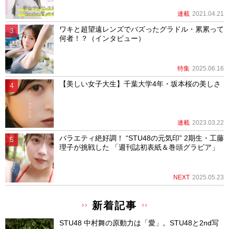
連載
2021.04.21
ワキと超望遠レンズでバズったグラドル・累累って
何者！？（インタビュー）
特集
2025.06.16
【美しい女子大生】千葉大学4年・坂本桜の美しさ
連載
2023.03.22
バラエティ絶好調！ “STU48の元気印” 2期生・工藤
理子が挑戦した 「週刊誌初表紙＆巻頭グラビア」
NEXT
2025.05.23
新着記事
STU48 中村舞の原動力は「愛」。STU48と2nd写