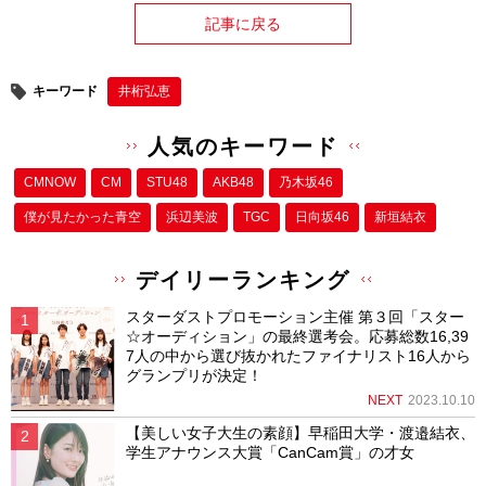
記事に戻る
キーワード
井桁弘恵
人気のキーワード
CMNOW
CM
STU48
AKB48
乃木坂46
僕が⾒たかった⻘空
浜辺美波
TGC
日向坂46
新垣結衣
デイリーランキング
スターダストプロモーション主催 第３回「スター
☆オーディション」の最終選考会。応募総数16,39
7人の中から選び抜かれたファイナリスト16人から
グランプリが決定！
NEXT
2023.10.10
【美しい女子大生の素顔】早稲田大学・渡邉結衣、
学生アナウンス大賞「CanCam賞」の才女