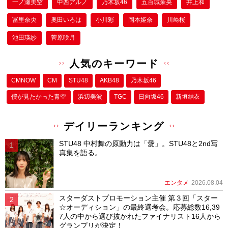
一ノ瀬美空
中西アルノ
乃木坂46
五百城茉央
井上和
冨里奈央
奥田いろは
小川彩
岡本姫奈
川﨑桜
池田瑛紗
菅原咲月
人気のキーワード
CMNOW
CM
STU48
AKB48
乃木坂46
僕が⾒たかった⻘空
浜辺美波
TGC
日向坂46
新垣結衣
デイリーランキング
STU48 中村舞の原動力は「愛」。STU48と2nd写
真集を語る。
エンタメ
2026.08.04
スターダストプロモーション主催 第３回「スター
☆オーディション」の最終選考会。応募総数16,39
7人の中から選び抜かれたファイナリスト16人から
グランプリが決定！