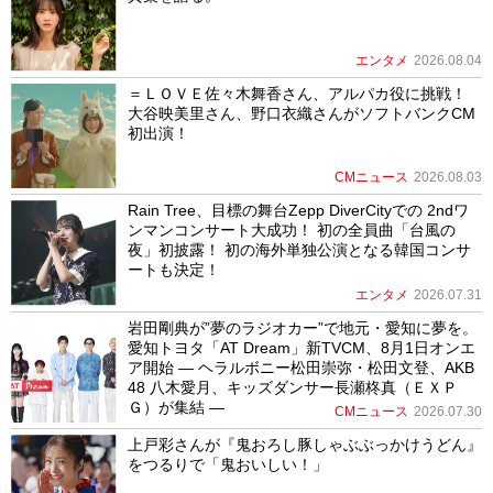
エンタメ
2026.08.04
＝ＬＯＶＥ佐々木舞香さん、アルパカ役に挑戦！
大谷映美里さん、野口衣織さんがソフトバンクCM
初出演！
CMニュース
2026.08.03
Rain Tree、目標の舞台Zepp DiverCityでの 2ndワ
ンマンコンサート大成功！ 初の全員曲「台風の
夜」初披露！ 初の海外単独公演となる韓国コンサ
ートも決定！
エンタメ
2026.07.31
岩田剛典が”夢のラジオカー”で地元・愛知に夢を。
愛知トヨタ「AT Dream」新TVCM、8月1日オンエ
ア開始 ― ヘラルボニー松田崇弥・松田文登、AKB
48 八木愛月、キッズダンサー長瀬柊真（ＥＸＰ
Ｇ）が集結 ―
CMニュース
2026.07.30
上戸彩さんが『鬼おろし豚しゃぶぶっかけうどん』
をつるりで「鬼おいしい！」