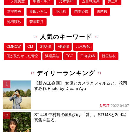
一ノ瀬美空
中西アルノ
乃木坂46
五百城茉央
井上和
冨里奈央
奥田いろは
小川彩
岡本姫奈
川﨑桜
池田瑛紗
菅原咲月
人気のキーワード
CMNOW
CM
STU48
AKB48
乃木坂46
僕が⾒たかった⻘空
浜辺美波
TGC
日向坂46
新垣結衣
デイリーランキング
【新WEB企画】 女優とカメラとフィルムと。花岡
すみれ Photo by Dream Aya
NEXT
2022.04.07
STU48 中村舞の原動力は「愛」。STU48と2nd写
真集を語る。