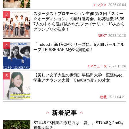
エンタメ
2026.08.04
スターダストプロモーション主催 第３回「スター
☆オーディション」の最終選考会。応募総数16,39
7人の中から選び抜かれたファイナリスト16人から
グランプリが決定！
NEXT
2023.10.10
「Indeed」新TVCMシリーズに、5人組ガールグル
ープ LE SSERAFIMが出演開始！
CMニュース
2024.11.28
【美しい女子大生の素顔】早稲田大学・渡邉結衣、
学生アナウンス大賞「CanCam賞」の才女
連載
2021.04.21
新着記事
STU48 中村舞の原動力は「愛」。STU48と2nd写
真集を語る。