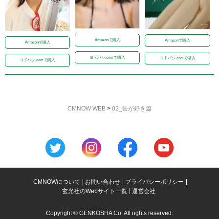
Amazonで購入
Amazonで購入
Amazonで購入
ヨドバシ.comで購入
ヨドバシ.comで購入
ヨドバシ.comで購入
CMNOW WEB
>
02_缶が好き篇
CMNOWについて
お問い合わせ
プライバシーポリシー
玄光社のWebサイト一覧
運営会社
Copyright © GENKOSHA Co. All rights reserved.