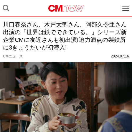
川口春奈さん、木戸大聖さん、阿部久令亜さん
出演の「世界は鉄でできている。」シリーズ新
企業CMに友近さんも初出演!迫力満点の製鉄所
に3きょうだいが初潜入!
CMニュース
2024.07.16