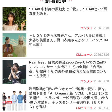
新着記事
STU48 中村舞の原動力は「愛」。STU48と2nd写
真集を語る。
エンタメ
2026.08.04
＝ＬＯＶＥ佐々木舞香さん、アルパカ役に挑戦！
大谷映美里さん、野口衣織さんがソフトバンクCM
初出演！
CMニュース
2026.08.03
Rain Tree、目標の舞台Zepp DiverCityでの 2ndワ
ンマンコンサート大成功！ 初の全員曲「台風の
夜」初披露！ 初の海外単独公演となる韓国コンサ
ートも決定！
エンタメ
2026.07.31
岩田剛典が”夢のラジオカー”で地元・愛知に夢を。
愛知トヨタ「AT Dream」新TVCM、8月1日オンエ
ア開始 ― ヘラルボニー松田崇弥・松田文登、AKB
48 八木愛月、キッズダンサー長瀬柊真（ＥＸＰ
Ｇ）が集結 ―
CMニュース
2026.07.30