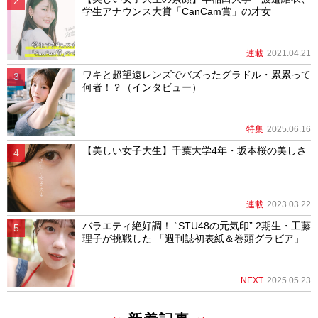
学生アナウンス大賞「CanCam賞」の才女
連載
2021.04.21
ワキと超望遠レンズでバズったグラドル・累累って
何者！？（インタビュー）
特集
2025.06.16
【美しい女子大生】千葉大学4年・坂本桜の美しさ
連載
2023.03.22
バラエティ絶好調！ “STU48の元気印” 2期生・工藤
理子が挑戦した 「週刊誌初表紙＆巻頭グラビア」
NEXT
2025.05.23