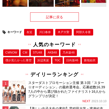
記事に戻る
キーワード
友近
川口春奈
木戸大聖
阿部久令亜
人気のキーワード
CMNOW
CM
STU48
AKB48
乃木坂46
僕が⾒たかった⻘空
浜辺美波
TGC
日向坂46
新垣結衣
デイリーランキング
スターダストプロモーション主催 第３回「スター
☆オーディション」の最終選考会。応募総数16,39
7人の中から選び抜かれたファイナリスト16人から
グランプリが決定！
NEXT
2023.10.10
【美しい女子大生の素顔】早稲田大学・渡邉結衣、