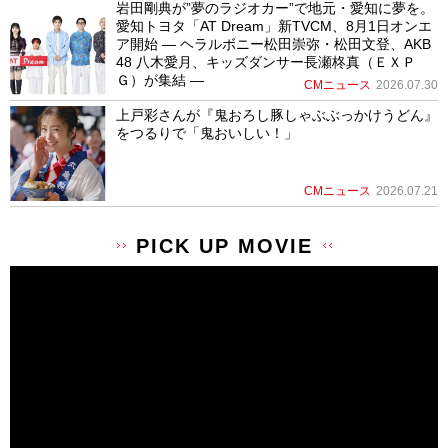
岩田剛典が”夢のラジオカー”で地元・愛知に夢を。
愛知トヨタ「AT Dream」新TVCM、8月1日オンエ
ア開始 ― ヘラルボニー松田崇弥・松田文登、AKB
48 八木愛月、キッズダンサー長瀬柊真（ＥＸＰ
Ｇ）が集結 ―
CMニュース
2026.07.30
上戸彩さんが『鬼おろし豚しゃぶぶっかけうどん』
をつるりで「鬼おいしい！」
CMニュース
2026.07.21
PICK UP MOVIE