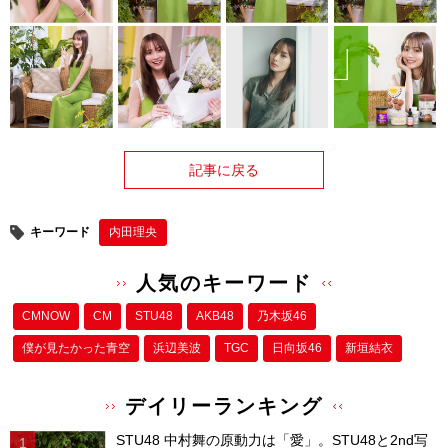
記事に戻る
キーワード
内田理央
人気のキーワード
CMNOW
CM
STU48
AKB48
乃木坂46
僕が⾒たかった⻘空
浜辺美波
TGC
日向坂46
新垣結衣
デイリーランキング
STU48 中村舞の原動力は「愛」。STU48と2nd写