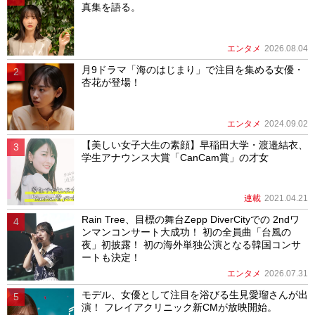
真集を語る。
エンタメ
2026.08.04
月9ドラマ「海のはじまり」で注目を集める女優・
杏花が登場！
エンタメ
2024.09.02
【美しい女子大生の素顔】早稲田大学・渡邉結衣、
学生アナウンス大賞「CanCam賞」の才女
連載
2021.04.21
Rain Tree、目標の舞台Zepp DiverCityでの 2ndワ
ンマンコンサート大成功！ 初の全員曲「台風の
夜」初披露！ 初の海外単独公演となる韓国コンサ
ートも決定！
エンタメ
2026.07.31
モデル、女優として注目を浴びる生見愛瑠さんが出
演！ フレイアクリニック新CMが放映開始。