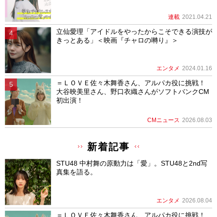
連載
2021.04.21
立仙愛理「アイドルをやったからこそできる演技が
きっとある」＜映画『チャロの囀り』＞
エンタメ
2024.01.16
＝ＬＯＶＥ佐々木舞香さん、アルパカ役に挑戦！
大谷映美里さん、野口衣織さんがソフトバンクCM
初出演！
CMニュース
2026.08.03
新着記事
STU48 中村舞の原動力は「愛」。STU48と2nd写
真集を語る。
エンタメ
2026.08.04
＝ＬＯＶＥ佐々木舞香さん、アルパカ役に挑戦！