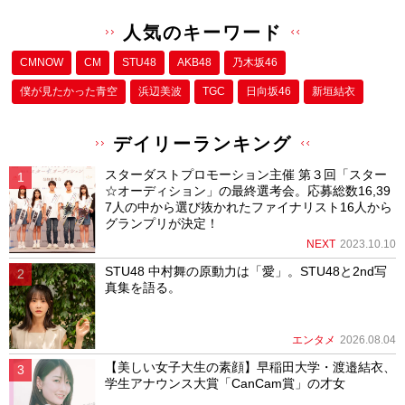
人気のキーワード
CMNOW
CM
STU48
AKB48
乃木坂46
僕が⾒たかった⻘空
浜辺美波
TGC
日向坂46
新垣結衣
デイリーランキング
スターダストプロモーション主催 第３回「スター
☆オーディション」の最終選考会。応募総数16,39
7人の中から選び抜かれたファイナリスト16人から
グランプリが決定！
NEXT
2023.10.10
STU48 中村舞の原動力は「愛」。STU48と2nd写
真集を語る。
エンタメ
2026.08.04
【美しい女子大生の素顔】早稲田大学・渡邉結衣、
学生アナウンス大賞「CanCam賞」の才女