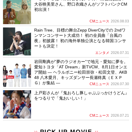
大谷映美里さん、野口衣織さんがソフトバンクCM
初出演！
CMニュース
2026.08.03
Rain Tree、目標の舞台Zepp DiverCityでの 2ndワ
ンマンコンサート大成功！ 初の全員曲「台風の
夜」初披露！ 初の海外単独公演となる韓国コンサ
ートも決定！
エンタメ
2026.07.31
岩田剛典が”夢のラジオカー”で地元・愛知に夢を。
愛知トヨタ「AT Dream」新TVCM、8月1日オンエ
ア開始 ― ヘラルボニー松田崇弥・松田文登、AKB
48 八木愛月、キッズダンサー長瀬柊真（ＥＸＰ
Ｇ）が集結 ―
CMニュース
2026.07.30
上戸彩さんが『鬼おろし豚しゃぶぶっかけうどん』
をつるりで「鬼おいしい！」
CMニュース
2026.07.21
PICK UP MOVIE