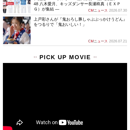
48 八木愛月、キッズダンサー長瀬柊真（ＥＸＰ
Ｇ）が集結 ―
CMニュース
2026.07.30
上戸彩さんが『鬼おろし豚しゃぶぶっかけうどん』
をつるりで「鬼おいしい！」
CMニュース
2026.07.21
PICK UP MOVIE