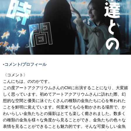
▪️コメント/プロフィール
〈コメント〉
こんにちは、ののかです。
この度アートアクアリウムさんのCMに出演することになり、⼤変嬉
しく思っています。初めてアートアクアリウムさんに訪れた際、幻
想的な空間と優美に泳ぐたくさんの種類の⾦⿂たちに⼼を奪われた
ことを鮮明に覚えています。何度来ても⼼を動かされる場所で、か
わいらしい⾦⿂たちとの撮影はとても楽しく癒されました。数多く
の種類の⾦⿂を様々な⾓度から⾒ることができ、⾦⿂たちの⾊々な
表情を⾒ることができることも魅⼒的です。そんな可愛らしい⾦⿂