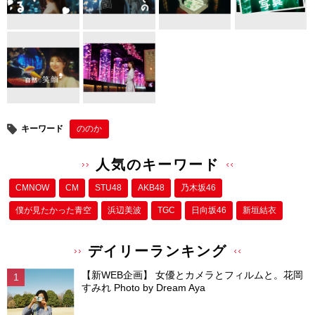
b
st
o
o
k
キーワード
ののか
人気のキーワード
CMNOW
CM
STU48
AKB48
乃木坂46
僕が⾒たかった⻘空
浜辺美波
TGC
日向坂46
新垣結衣
デイリーランキング
【新WEB企画】 女優とカメラとフィルムと。花岡
すみれ Photo by Dream Aya