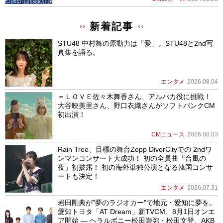
新着記事
STU48 中村舞の原動力は「愛」。STU48と2nd写
真集を語る。
エンタメ
2026.08.04
＝ＬＯＶＥ佐々木舞香さん、アルパカ役に挑戦！
大谷映美里さん、野口衣織さんがソフトバンクCM
初出演！
CMニュース
2026.08.03
Rain Tree、目標の舞台Zepp DiverCityでの 2ndワ
ンマンコンサート大成功！ 初の全員曲「台風の
夜」初披露！ 初の海外単独公演となる韓国コンサ
ートも決定！
エンタメ
2026.07.31
岩田剛典が”夢のラジオカー”で地元・愛知に夢を。
愛知トヨタ「AT Dream」新TVCM、8月1日オンエ
ア開始 ― ヘラルボニー松田崇弥・松田文登、AKB