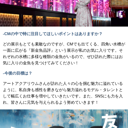
-CMの中で特に注⽬してほしいポイントはありますか？
どの展⽰もとても素敵なのですが、CMでも出てくる、四⾓い⽔槽が
⼀⾯に広がる『新⾦⿂品評』という展⽰が私のお気に⼊りです。そ
れぞれの⽔槽に多様な種類の⾦⿂がいるので、ぜひ訪れた際にはお
気に⼊りの⾦⿂を⾒つけてみてください！
-今後の⽬標は？
アートアクアリウムさんが訪れた⼈々の⼼を掴む魅⼒に溢れている
ように、私⾃⾝も感性を磨きながら魅⼒溢れるモデル・タレントと
して幅広くお仕事を増やしていきたいです。また、SNSにも⼒を⼊
れ、皆さんに元気を与えられるよう努めていきます！