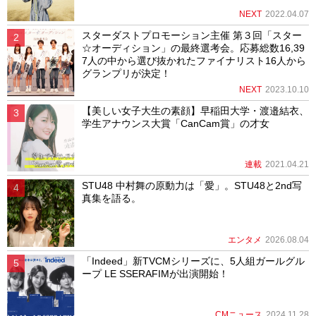
NEXT
2022.04.07
スターダストプロモーション主催 第３回「スター
☆オーディション」の最終選考会。応募総数16,39
7人の中から選び抜かれたファイナリスト16人から
グランプリが決定！
NEXT
2023.10.10
【美しい女子大生の素顔】早稲田大学・渡邉結衣、
学生アナウンス大賞「CanCam賞」の才女
連載
2021.04.21
STU48 中村舞の原動力は「愛」。STU48と2nd写
真集を語る。
エンタメ
2026.08.04
「Indeed」新TVCMシリーズに、5人組ガールグル
ープ LE SSERAFIMが出演開始！
CMニュース
2024.11.28