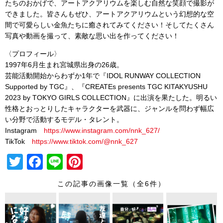
たちのおかげで、アートアクアリウムを楽しむ⾃然な笑顔で撮影が
できました。皆さんもぜひ、アートアクアリウムという幻想的な空
間で可愛らしい⾦⿂たちに癒されてみてください！そしてたくさん
写真や動画を撮って、素敵な思い出を作ってください！
〈プロフィール〉
1997年6⽉⽣まれ宮城県出⾝の26歳。
芸能活動開始からわずか1年で『IDOL RUNWAY COLLECTION
Supported by TGC』、『CREATEs presents TGC KITAKYUSHU
2023 by TOKYO GIRLS COLLECTION』に出演を果たした。明るい
性格とおっとりしたキャラクターを武器に、ジャンルを問わず幅広
い分野で活動するモデル・タレント。
Instagram
https://www.instagram.com/nnk_627/
TikTok
https://www.tiktok.com/@nnk_627
T
F
Li
Pi
wi
a
n
nt
この記事の画像一覧（全6件）
tt
c
e
er
er
e
e