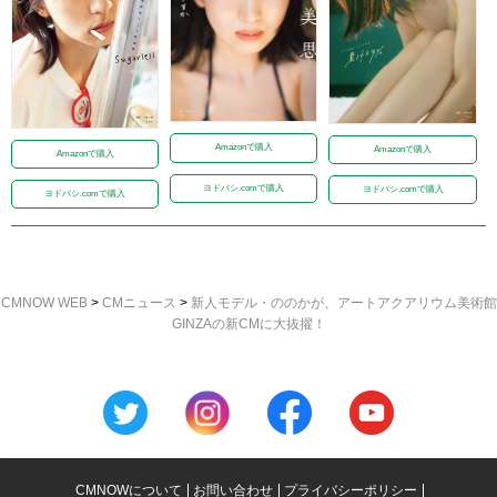
Amazonで購入
Amazonで購入
Amazonで購入
ヨドバシ.comで購入
ヨドバシ.comで購入
ヨドバシ.comで購入
CMNOW WEB
>
CMニュース
>
新⼈モデル・ののかが、アートアクアリウム美術館
GINZAの新CMに⼤抜擢！
CMNOWについて
お問い合わせ
プライバシーポリシー