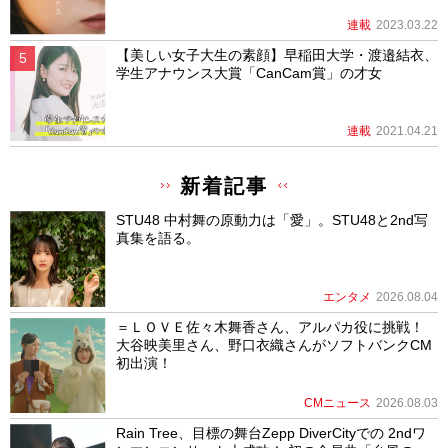
連載
2023.03.22
【美しい女子大生の素顔】早稲田大学・渡邉結衣、
学生アナウンス大賞「CanCam賞」の才女
連載
2021.04.21
新着記事
STU48 中村舞の原動力は「愛」。STU48と2nd写
真集を語る。
エンタメ
2026.08.04
＝ＬＯＶＥ佐々木舞香さん、アルパカ役に挑戦！
大谷映美里さん、野口衣織さんがソフトバンクCM
初出演！
CMニュース
2026.08.03
Rain Tree、目標の舞台Zepp DiverCityでの 2ndワ