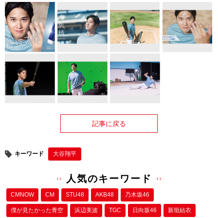
記事に戻る
キーワード
大谷翔平
人気のキーワード
CMNOW
CM
STU48
AKB48
乃木坂46
僕が⾒たかった⻘空
浜辺美波
TGC
日向坂46
新垣結衣