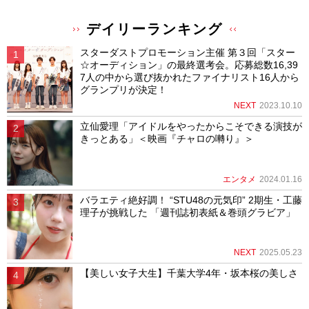
デイリーランキング
スターダストプロモーション主催 第３回「スター
☆オーディション」の最終選考会。応募総数16,39
7人の中から選び抜かれたファイナリスト16人から
グランプリが決定！
NEXT
2023.10.10
立仙愛理「アイドルをやったからこそできる演技が
きっとある」＜映画『チャロの囀り』＞
エンタメ
2024.01.16
バラエティ絶好調！ “STU48の元気印” 2期生・工藤
理子が挑戦した 「週刊誌初表紙＆巻頭グラビア」
NEXT
2025.05.23
【美しい女子大生】千葉大学4年・坂本桜の美しさ