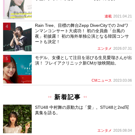
連載
2021.04.21
Rain Tree、目標の舞台Zepp DiverCityでの 2ndワ
ンマンコンサート大成功！ 初の全員曲「台風の
夜」初披露！ 初の海外単独公演となる韓国コンサ
ートも決定！
エンタメ
2026.07.31
モデル、女優として注目を浴びる生見愛瑠さんが出
演！ フレイアクリニック新CMが放映開始。
CMニュース
2023.03.06
新着記事
STU48 中村舞の原動力は「愛」。STU48と2nd写
真集を語る。
エンタメ
2026.08.04