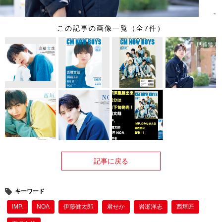
この記事の画像一覧（全7件）
記事に戻る
キーワード
IMP.
NOA
伊藤健太郎
君せか
岩瀬洋志
西垣匠