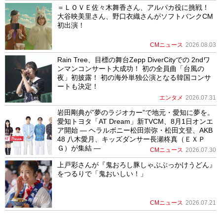
＝ＬＯＶＥ佐々木舞香さん、アルパカ役に挑戦！
大谷映美里さん、野口衣織さんがソフトバンクCM
初出演！
CMニュース
2026.08.03
Rain Tree、目標の舞台Zepp DiverCityでの 2ndワ
ンマンコンサート大成功！ 初の全員曲「台風の
夜」初披露！ 初の海外単独公演となる韓国コンサ
ートも決定！
エンタメ
2026.07.31
岩田剛典が”夢のラジオカー”で地元・愛知に夢を。
愛知トヨタ「AT Dream」新TVCM、8月1日オンエ
ア開始 ― ヘラルボニー松田崇弥・松田文登、AKB
48 八木愛月、キッズダンサー長瀬柊真（ＥＸＰ
Ｇ）が集結 ―
CMニュース
2026.07.30
上戸彩さんが『鬼おろし豚しゃぶぶっかけうどん』
をつるりで「鬼おいしい！」
CMニュース
2026.07.21