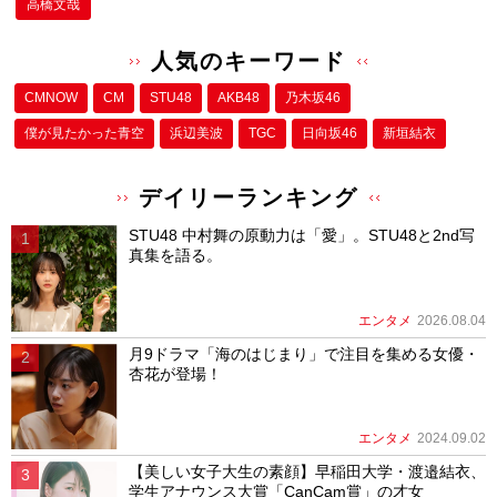
高橋文哉
人気のキーワード
CMNOW
CM
STU48
AKB48
乃木坂46
僕が⾒たかった⻘空
浜辺美波
TGC
日向坂46
新垣結衣
デイリーランキング
STU48 中村舞の原動力は「愛」。STU48と2nd写
真集を語る。
エンタメ
2026.08.04
月9ドラマ「海のはじまり」で注目を集める女優・
杏花が登場！
エンタメ
2024.09.02
【美しい女子大生の素顔】早稲田大学・渡邉結衣、
学生アナウンス大賞「CanCam賞」の才女