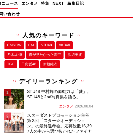
Mニュース
エンタメ
特集
NEXT
編集日記
問い合わせ
人気のキーワード
CMNOW
CM
STU48
AKB48
乃木坂46
僕が⾒たかった⻘空
浜辺美波
TGC
日向坂46
新垣結衣
デイリーランキング
STU48 中村舞の原動力は「愛」。
STU48と2nd写真集を語る。
エンタメ
2026.08.04
スターダストプロモーション主催
第３回「スター☆オーディショ
ン」の最終選考会。応募総数16,39
7人の中から選び抜かれたファイナ