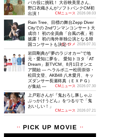
パカ役に挑戦！ 大谷映美里さん、
野口衣織さんがソフトバンクCM初
出演！
CMニュース
2026.08.03
Rain Tree、目標の舞台Zepp Diver
Cityでの 2ndワンマンコンサート大
成功！ 初の全員曲「台風の夜」初
披露！ 初の海外単独公演となる韓
国コンサートも決定！
エンタメ
2026.07.31
岩田剛典が”夢のラジオカー”で地
元・愛知に夢を。 愛知トヨタ「AT
Dream」新TVCM、8月1日オンエ
ア開始 ― ヘラルボニー松田崇弥・
松田文登、AKB48 八木愛月、キッ
ズダンサー長瀬柊真（ＥＸＰＧ）
が集結 ―
CMニュース
2026.07.30
上戸彩さんが『鬼おろし豚しゃぶ
ぶっかけうどん』をつるりで「鬼
おいしい！」
CMニュース
2026.07.21
PICK UP MOVIE