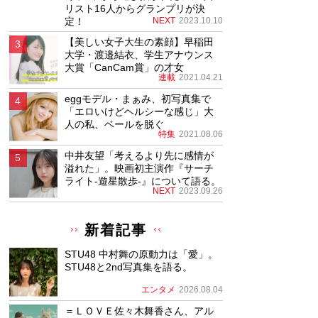
リスト16人からグランプリが決
定！
NEXT
2023.10.10
【美しい女子大生の素顔】早稲田
大学・渡邉結衣、学生アナウンス
大賞「CanCam賞」の才女
連載
2021.04.21
eggモデル・まぁみ、初写真集で
「エロいけどヘルシーな感じ」大
人の私、ベールを脱ぐ
特集
2021.08.06
中井友望「考えるより先に感情が
溢れた」。映画初主演作『サーチ
ライト-遊星散歩-』について語る。
NEXT
2023.09.26
新着記事
STU48 中村舞の原動力は「愛」。
STU48と2nd写真集を語る。
エンタメ
2026.08.04
＝ＬＯＶＥ佐々木舞香さん、アル