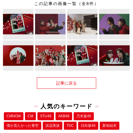
この記事の画像一覧（全8件）
記事に戻る
人気のキーワード
CMNOW
CM
STU48
AKB48
乃木坂46
僕が⾒たかった⻘空
浜辺美波
TGC
日向坂46
新垣結衣