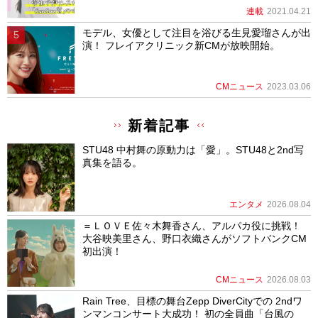
連載
2021.04.21
モデル、女優として注目を浴びる生見愛瑠さんが出
演！ フレイアクリニック新CMが放映開始。
CMニュース
2023.03.06
新着記事
STU48 中村舞の原動力は「愛」。STU48と2nd写
真集を語る。
エンタメ
2026.08.04
＝ＬＯＶＥ佐々木舞香さん、アルパカ役に挑戦！
大谷映美里さん、野口衣織さんがソフトバンクCM
初出演！
CMニュース
2026.08.03
Rain Tree、目標の舞台Zepp DiverCityでの 2ndワ
ンマンコンサート大成功！ 初の全員曲「台風の