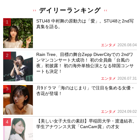
デイリーランキング
STU48 中村舞の原動力は「愛」。STU48と2nd写
真集を語る。
エンタメ
2026.08.04
Rain Tree、目標の舞台Zepp DiverCityでの 2ndワ
ンマンコンサート大成功！ 初の全員曲「台風の
夜」初披露！ 初の海外単独公演となる韓国コンサ
ートも決定！
エンタメ
2026.07.31
月9ドラマ「海のはじまり」で注目を集める女優・
杏花が登場！
エンタメ
2024.09.02
【美しい女子大生の素顔】早稲田大学・渡邉結衣、
学生アナウンス大賞「CanCam賞」の才女