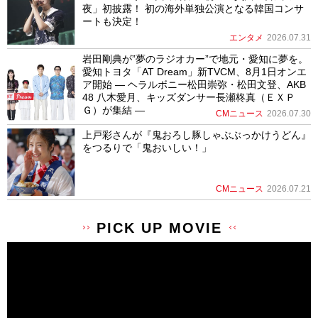
夜」初披露！ 初の海外単独公演となる韓国コンサ
ートも決定！
エンタメ
2026.07.31
岩田剛典が”夢のラジオカー”で地元・愛知に夢を。
愛知トヨタ「AT Dream」新TVCM、8月1日オンエ
ア開始 ― ヘラルボニー松田崇弥・松田文登、AKB
48 八木愛月、キッズダンサー長瀬柊真（ＥＸＰ
Ｇ）が集結 ―
CMニュース
2026.07.30
上戸彩さんが『鬼おろし豚しゃぶぶっかけうどん』
をつるりで「鬼おいしい！」
CMニュース
2026.07.21
PICK UP MOVIE