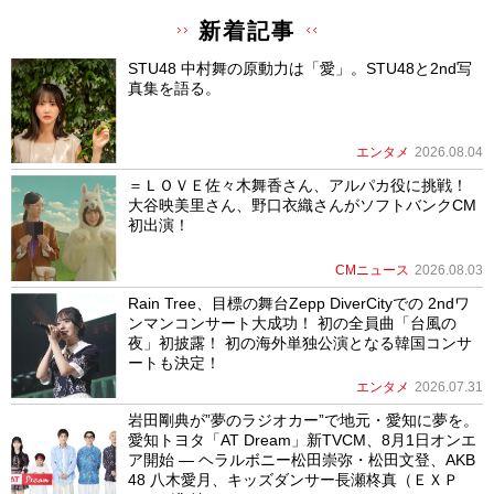
新着記事
STU48 中村舞の原動力は「愛」。STU48と2nd写
真集を語る。
エンタメ
2026.08.04
＝ＬＯＶＥ佐々木舞香さん、アルパカ役に挑戦！
大谷映美里さん、野口衣織さんがソフトバンクCM
初出演！
CMニュース
2026.08.03
Rain Tree、目標の舞台Zepp DiverCityでの 2ndワ
ンマンコンサート大成功！ 初の全員曲「台風の
夜」初披露！ 初の海外単独公演となる韓国コンサ
ートも決定！
エンタメ
2026.07.31
岩田剛典が”夢のラジオカー”で地元・愛知に夢を。
愛知トヨタ「AT Dream」新TVCM、8月1日オンエ
ア開始 ― ヘラルボニー松田崇弥・松田文登、AKB
48 八木愛月、キッズダンサー長瀬柊真（ＥＸＰ