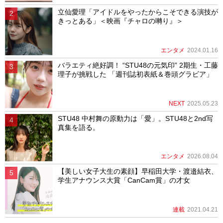
立仙愛理「アイドルをやったからこそできる演技が
きっとある」＜映画『チャロの囀り』＞
エンタメ
2024.01.16
バラエティ絶好調！ “STU48の元気印” 2期生・工藤
理子が挑戦した 「週刊誌初表紙＆巻頭グラビア」
NEXT
2025.05.23
STU48 中村舞の原動力は「愛」。STU48と2nd写
真集を語る。
エンタメ
2026.08.04
【美しい女子大生の素顔】早稲田大学・渡邉結衣、
学生アナウンス大賞「CanCam賞」の才女
連載
2021.04.21