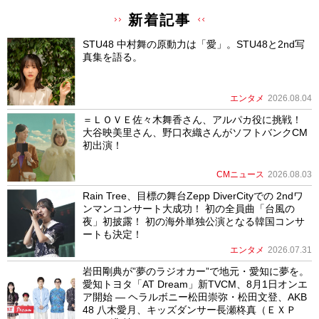
新着記事
STU48 中村舞の原動力は「愛」。STU48と2nd写
真集を語る。
エンタメ
2026.08.04
＝ＬＯＶＥ佐々木舞香さん、アルパカ役に挑戦！
大谷映美里さん、野口衣織さんがソフトバンクCM
初出演！
CMニュース
2026.08.03
Rain Tree、目標の舞台Zepp DiverCityでの 2ndワ
ンマンコンサート大成功！ 初の全員曲「台風の
夜」初披露！ 初の海外単独公演となる韓国コンサ
ートも決定！
エンタメ
2026.07.31
岩田剛典が”夢のラジオカー”で地元・愛知に夢を。
愛知トヨタ「AT Dream」新TVCM、8月1日オンエ
ア開始 ― ヘラルボニー松田崇弥・松田文登、AKB
48 八木愛月、キッズダンサー長瀬柊真（ＥＸＰ