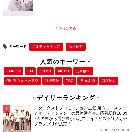
記事に戻る
キーワード
メルティーキッス
新垣結衣
人気のキーワード
CMNOW
CM
STU48
AKB48
乃木坂46
僕が⾒たかった⻘空
浜辺美波
TGC
日向坂46
新垣結衣
デイリーランキング
スターダストプロモーション主催 第３回「スター
☆オーディション」の最終選考会。応募総数16,39
7人の中から選び抜かれたファイナリスト16人から
グランプリが決定！
NEXT
2023.10.10