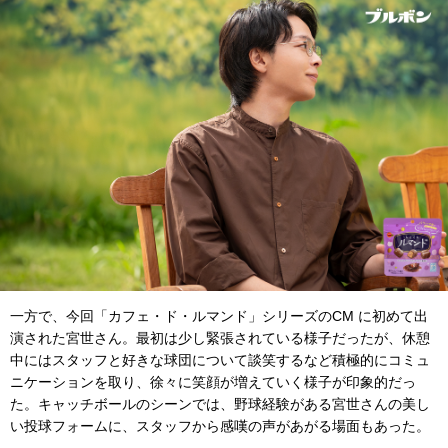
一方で、今回「カフェ・ド・ルマンド」シリーズのCM に初めて出
演された宮世さん。最初は少し緊張されている様子だったが、休憩
中にはスタッフと好きな球団について談笑するなど積極的にコミュ
ニケーションを取り、徐々に笑顔が増えていく様子が印象的だっ
た。キャッチボールのシーンでは、野球経験がある宮世さんの美し
い投球フォームに、スタッフから感嘆の声があがる場面もあった。