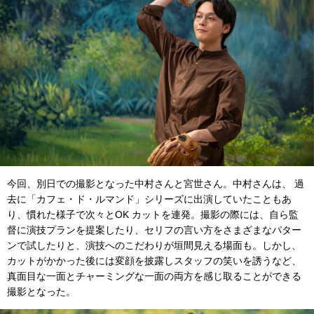
今回、別日での撮影となった中村さんと宮世さん。中村さんは、 過
去に「カフェ・ド・ルマンド」シリーズに出演していたこともあ
り、慣れた様子で次々とOK カットを連発。撮影の際には、自ら監
督に演技プランを提案したり、セリフの言い方をさまざまなパター
ンで試したりと、演技へのこだわりが垣間見える場面も。しかし、
カットがかかった後には変顔を披露しスタッフの笑いを誘うなど、
真面目な一面とチャーミングな一面の両方を感じ取ることができる
撮影となった。