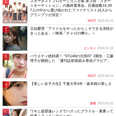
スターダストプロモーション主催 第３回「スター
☆オーディション」の最終選考会。応募総数16,39
7人の中から選び抜かれたファイナリスト16人から
グランプリが決定！
NEXT
2023.10.10
立仙愛理「アイドルをやったからこそできる演技が
きっとある」＜映画『チャロの囀り』＞
エンタメ
2024.01.16
バラエティ絶好調！ “STU48の元気印” 2期生・工藤
理子が挑戦した 「週刊誌初表紙＆巻頭グラビア」
NEXT
2025.05.23
【美しい女子大生】千葉大学4年・坂本桜の美しさ
連載
2023.03.22
ワキと超望遠レンズでバズったグラドル・累累って
何者！？（インタビュー）