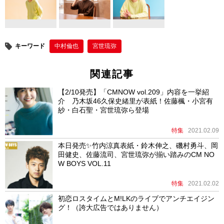
キーワード
中村倫也
宮世琉弥
関連記事
【2/10発売】「CMNOW vol.209」内容を一挙紹
介 乃木坂46久保史緒里が表紙！佐藤楓・小宮有
紗・白石聖・宮世琉弥ら登場
特集
2021.02.09
本日発売✨竹内涼真表紙・鈴木伸之、磯村勇斗、岡
田健史、佐藤流司、宮世琉弥が揃い踏みのCM NO
W BOYS VOL.11
特集
2021.02.02
初恋ロスタイムとM!LKのライブでアンチエイジン
グ！（誇大広告ではありません）