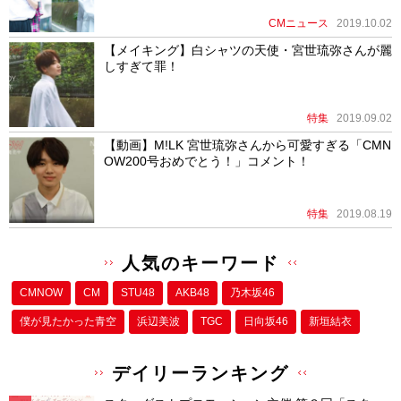
CMニュース
2019.10.02
【メイキング】白シャツの天使・宮世琉弥さんが麗
しすぎて罪！
特集
2019.09.02
【動画】M!LK 宮世琉弥さんから可愛すぎる「CMN
OW200号おめでとう！」コメント！
特集
2019.08.19
人気のキーワード
CMNOW
CM
STU48
AKB48
乃木坂46
僕が⾒たかった⻘空
浜辺美波
TGC
日向坂46
新垣結衣
デイリーランキング