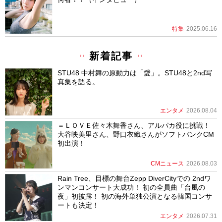
特集
2025.06.16
新着記事
STU48 中村舞の原動力は「愛」。STU48と2nd写
真集を語る。
エンタメ
2026.08.04
＝ＬＯＶＥ佐々木舞香さん、アルパカ役に挑戦！
大谷映美里さん、野口衣織さんがソフトバンクCM
初出演！
CMニュース
2026.08.03
Rain Tree、目標の舞台Zepp DiverCityでの 2ndワ
ンマンコンサート大成功！ 初の全員曲「台風の
夜」初披露！ 初の海外単独公演となる韓国コンサ
ートも決定！
エンタメ
2026.07.31