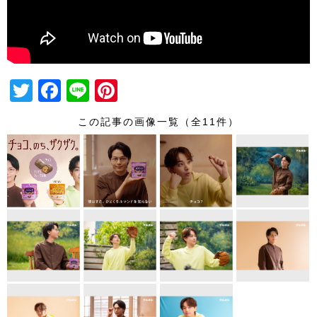
T
F
Li
Pi
wi
a
n
nt
この記事の画像一覧（全11件）
tt
c
e
er
er
e
e
b
st
o
o
k