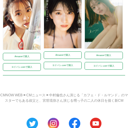
Amazonで購入
Amazonで購入
Amazonで購入
ヨドバシ.comで購入
ヨドバシ.comで購入
ヨドバシ.comで購入
CMNOW WEB
>
CMニュース
>
中村倫也さん演じる「カフェ・ド・ルマンド」のマ
スターでもある叔父と、宮世琉弥さん演じる甥っ子の二人の休日を描く新CM