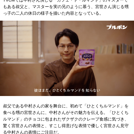
TVCMでは中村さん演じる「カフェ・ド・ルマンド」のマスターで
もある叔父と、マスターを実の兄のように慕う、宮世さん演じる甥
っ子の二人の休日の様子を描いた内容となっている。
叔父である中村さんの家を舞台に、初めて「ひとくちルマンド」を
食べる甥の宮世さんに、中村さんがその魅力を伝える。「ひとくち
ルマンド」のチョコに包まれたザクザクのクレープ食感に気づき、
驚く宮世さんの表情と、すこし得意げな表情で優しく宮世さん見守
る中村さんの表情にご注目だ。