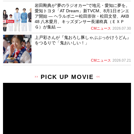
岩田剛典が”夢のラジオカー”で地元・愛知に夢を。
愛知トヨタ「AT Dream」新TVCM、8月1日オンエ
ア開始 ― ヘラルボニー松田崇弥・松田文登、AKB
48 八木愛月、キッズダンサー長瀬柊真（ＥＸＰ
Ｇ）が集結 ―
CMニュース
2026.07.30
上戸彩さんが『鬼おろし豚しゃぶぶっかけうどん』
をつるりで「鬼おいしい！」
CMニュース
2026.07.21
PICK UP MOVIE