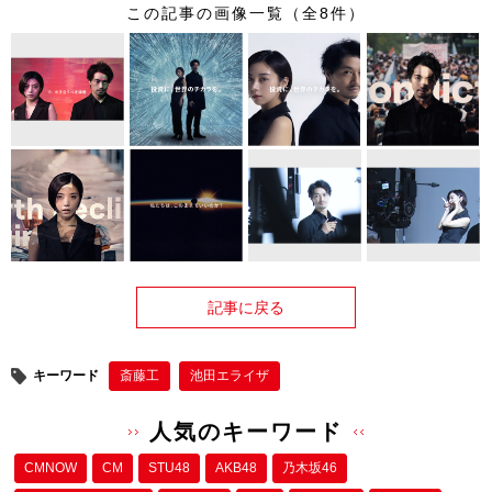
この記事の画像一覧（全8件）
記事に戻る
キーワード
斎藤工
池田エライザ
人気のキーワード
CMNOW
CM
STU48
AKB48
乃木坂46