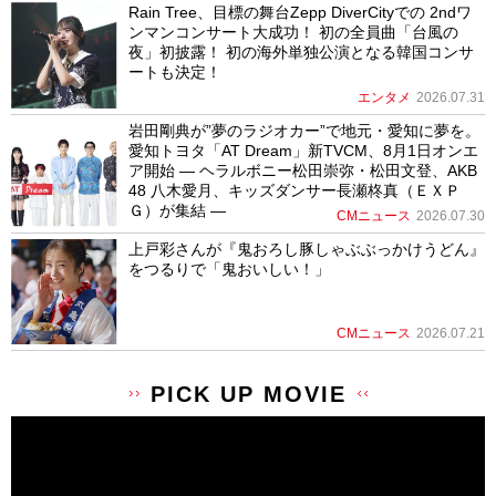
Rain Tree、目標の舞台Zepp DiverCityでの 2ndワ
ンマンコンサート大成功！ 初の全員曲「台風の
夜」初披露！ 初の海外単独公演となる韓国コンサ
ートも決定！
エンタメ
2026.07.31
岩田剛典が”夢のラジオカー”で地元・愛知に夢を。
愛知トヨタ「AT Dream」新TVCM、8月1日オンエ
ア開始 ― ヘラルボニー松田崇弥・松田文登、AKB
48 八木愛月、キッズダンサー長瀬柊真（ＥＸＰ
Ｇ）が集結 ―
CMニュース
2026.07.30
上戸彩さんが『鬼おろし豚しゃぶぶっかけうどん』
をつるりで「鬼おいしい！」
CMニュース
2026.07.21
PICK UP MOVIE