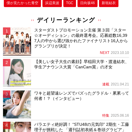
僕が⾒たかった⻘空
浜辺美波
TGC
日向坂46
新垣結衣
デイリーランキング
スターダストプロモーション主催 第３回「スター
☆オーディション」の最終選考会。応募総数16,39
7人の中から選び抜かれたファイナリスト16人から
グランプリが決定！
NEXT
2023.10.10
【美しい女子大生の素顔】早稲田大学・渡邉結衣、
学生アナウンス大賞「CanCam賞」の才女
連載
2021.04.21
ワキと超望遠レンズでバズったグラドル・累累って
何者！？（インタビュー）
特集
2025.06.16
バラエティ絶好調！ “STU48の元気印” 2期生・工藤
理子が挑戦した 「週刊誌初表紙＆巻頭グラビア」