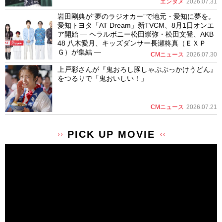
エンタメ
2026.07.31
岩田剛典が”夢のラジオカー”で地元・愛知に夢を。
愛知トヨタ「AT Dream」新TVCM、8月1日オンエ
ア開始 ― ヘラルボニー松田崇弥・松田文登、AKB
48 八木愛月、キッズダンサー長瀬柊真（ＥＸＰ
Ｇ）が集結 ―
CMニュース
2026.07.30
上戸彩さんが『鬼おろし豚しゃぶぶっかけうどん』
をつるりで「鬼おいしい！」
CMニュース
2026.07.21
PICK UP MOVIE