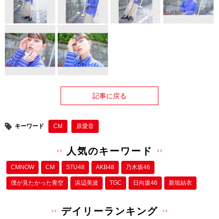
記事に戻る
キーワード
CM
原愛音
人気のキーワード
CMNOW
CM
STU48
AKB48
乃木坂46
僕が⾒たかった⻘空
浜辺美波
TGC
日向坂46
新垣結衣
デイリーランキング