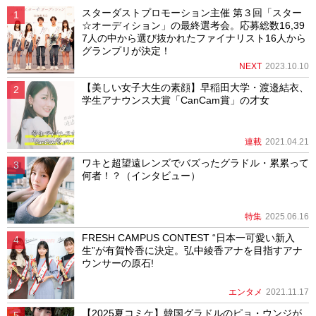
スターダストプロモーション主催 第３回「スター
☆オーディション」の最終選考会。応募総数16,39
7人の中から選び抜かれたファイナリスト16人から
グランプリが決定！
NEXT
2023.10.10
【美しい女子大生の素顔】早稲田大学・渡邉結衣、
学生アナウンス大賞「CanCam賞」の才女
連載
2021.04.21
ワキと超望遠レンズでバズったグラドル・累累って
何者！？（インタビュー）
特集
2025.06.16
FRESH CAMPUS CONTEST “日本一可愛い新入
生”が有賀怜香に決定。弘中綾香アナを目指すアナ
ウンサーの原石!
エンタメ
2021.11.17
【2025夏コミケ】韓国グラドルのピョ・ウンジが