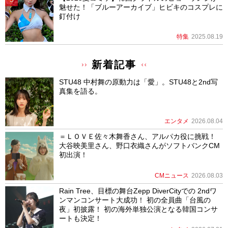
魅せた！「ブルーアーカイブ」ヒビキのコスプレに
釘付け
特集
2025.08.19
新着記事
STU48 中村舞の原動力は「愛」。STU48と2nd写
真集を語る。
エンタメ
2026.08.04
＝ＬＯＶＥ佐々木舞香さん、アルパカ役に挑戦！
大谷映美里さん、野口衣織さんがソフトバンクCM
初出演！
CMニュース
2026.08.03
Rain Tree、目標の舞台Zepp DiverCityでの 2ndワ
ンマンコンサート大成功！ 初の全員曲「台風の
夜」初披露！ 初の海外単独公演となる韓国コンサ
ートも決定！