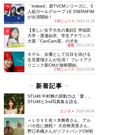
「Indeed」新TVCMシリーズに、5
人組ガールグループ LE SSERAFIM
が出演開始！
CMニュース
2024.11.28
【美しい女子大生の素顔】早稲田
大学・渡邉結衣、学生アナウンス
大賞「CanCam賞」の才女
連載
2021.04.21
モデル、女優として注目を浴びる
生見愛瑠さんが出演！ フレイアク
リニック新CMが放映開始。
CMニュース
2023.03.06
新着記事
STU48 中村舞の原動力は「愛」。
STU48と2nd写真集を語る。
エンタメ
2026.08.04
＝ＬＯＶＥ佐々木舞香さん、アル
パカ役に挑戦！ 大谷映美里さん、
野口衣織さんがソフトバンクCM初