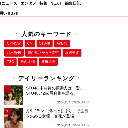
Mニュース
エンタメ
特集
NEXT
編集日記
問い合わせ
人気のキーワード
CMNOW
CM
STU48
AKB48
乃木坂46
僕が⾒たかった⻘空
浜辺美波
TGC
日向坂46
新垣結衣
デイリーランキング
STU48 中村舞の原動力は「愛」。
STU48と2nd写真集を語る。
エンタメ
2026.08.04
月9ドラマ「海のはじまり」で注目
を集める女優・杏花が登場！
エンタメ
2024.09.02