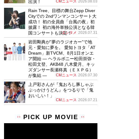
出演！
CMニュース
2026.08.03
Rain Tree、目標の舞台Zepp Diver
Cityでの 2ndワンマンコンサート大
成功！ 初の全員曲「台風の夜」初
披露！ 初の海外単独公演となる韓
国コンサートも決定！
エンタメ
2026.07.31
岩田剛典が”夢のラジオカー”で地
元・愛知に夢を。 愛知トヨタ「AT
Dream」新TVCM、8月1日オンエ
ア開始 ― ヘラルボニー松田崇弥・
松田文登、AKB48 八木愛月、キッ
ズダンサー長瀬柊真（ＥＸＰＧ）
が集結 ―
CMニュース
2026.07.30
上戸彩さんが『鬼おろし豚しゃぶ
ぶっかけうどん』をつるりで「鬼
おいしい！」
CMニュース
2026.07.21
PICK UP MOVIE