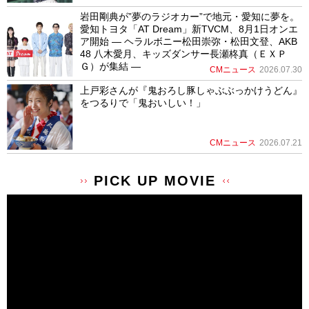
岩田剛典が”夢のラジオカー”で地元・愛知に夢を。
愛知トヨタ「AT Dream」新TVCM、8月1日オンエ
ア開始 ― ヘラルボニー松田崇弥・松田文登、AKB
48 八木愛月、キッズダンサー長瀬柊真（ＥＸＰ
Ｇ）が集結 ―
CMニュース
2026.07.30
上戸彩さんが『鬼おろし豚しゃぶぶっかけうどん』
をつるりで「鬼おいしい！」
CMニュース
2026.07.21
PICK UP MOVIE