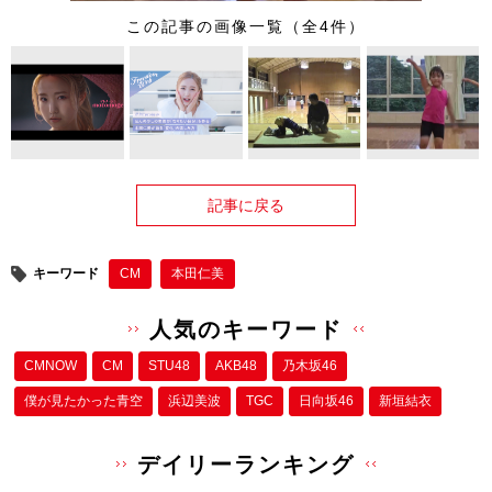
この記事の画像一覧（全4件）
記事に戻る
キーワード
CM
本田仁美
人気のキーワード
CMNOW
CM
STU48
AKB48
乃木坂46
僕が⾒たかった⻘空
浜辺美波
TGC
日向坂46
新垣結衣
デイリーランキング