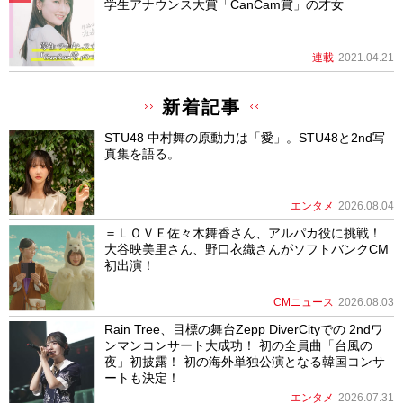
学生アナウンス大賞「CanCam賞」の才女
連載
2021.04.21
新着記事
STU48 中村舞の原動力は「愛」。STU48と2nd写
真集を語る。
エンタメ
2026.08.04
＝ＬＯＶＥ佐々木舞香さん、アルパカ役に挑戦！
大谷映美里さん、野口衣織さんがソフトバンクCM
初出演！
CMニュース
2026.08.03
Rain Tree、目標の舞台Zepp DiverCityでの 2ndワ
ンマンコンサート大成功！ 初の全員曲「台風の
夜」初披露！ 初の海外単独公演となる韓国コンサ
ートも決定！
エンタメ
2026.07.31