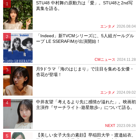
STU48 中村舞の原動力は「愛」。STU48と2nd写
真集を語る。
エンタメ
2026.08.04
「Indeed」新TVCMシリーズに、5人組ガールグル
ープ LE SSERAFIMが出演開始！
CMニュース
2024.11.28
月9ドラマ「海のはじまり」で注目を集める女優・
杏花が登場！
エンタメ
2024.09.02
中井友望「考えるより先に感情が溢れた」。映画初
主演作『サーチライト-遊星散歩-』について語る。
NEXT
2023.09.26
【美しい女子大生の素顔】早稲田大学・渡邉結衣、