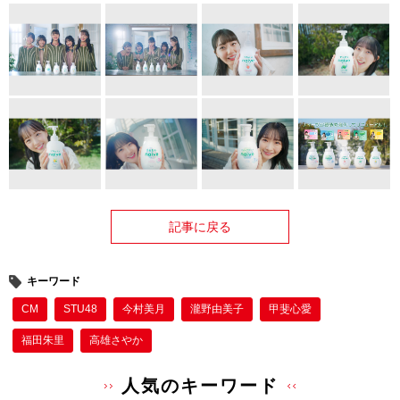
記事に戻る
キーワード
CM
STU48
今村美月
瀧野由美子
甲斐心愛
福田朱里
高雄さやか
人気のキーワード