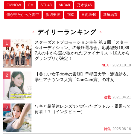
CMNOW
CM
STU48
AKB48
乃木坂46
僕が⾒たかった⻘空
浜辺美波
TGC
日向坂46
新垣結衣
デイリーランキング
スターダストプロモーション主催 第３回「スター
☆オーディション」の最終選考会。応募総数16,39
7人の中から選び抜かれたファイナリスト16人から
グランプリが決定！
NEXT
2023.10.10
【美しい女子大生の素顔】早稲田大学・渡邉結衣、
学生アナウンス大賞「CanCam賞」の才女
連載
2021.04.21
ワキと超望遠レンズでバズったグラドル・累累って
何者！？（インタビュー）
特集
2025.06.16