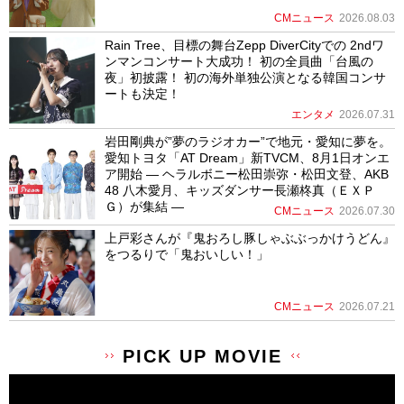
CMニュース
2026.08.03
Rain Tree、目標の舞台Zepp DiverCityでの 2ndワ
ンマンコンサート大成功！ 初の全員曲「台風の
夜」初披露！ 初の海外単独公演となる韓国コンサ
ートも決定！
エンタメ
2026.07.31
岩田剛典が”夢のラジオカー”で地元・愛知に夢を。
愛知トヨタ「AT Dream」新TVCM、8月1日オンエ
ア開始 ― ヘラルボニー松田崇弥・松田文登、AKB
48 八木愛月、キッズダンサー長瀬柊真（ＥＸＰ
Ｇ）が集結 ―
CMニュース
2026.07.30
上戸彩さんが『鬼おろし豚しゃぶぶっかけうどん』
をつるりで「鬼おいしい！」
CMニュース
2026.07.21
PICK UP MOVIE