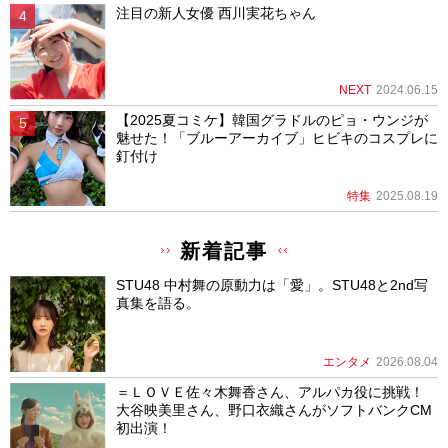
注目の新人女優 西川実花ちゃん
NEXT
2024.06.15
【2025夏コミケ】韓国グラドルのピョ・ウンジが
魅せた！「ブルーアーカイブ」ヒビキのコスプレに
釘付け
特集
2025.08.19
新着記事
STU48 中村舞の原動力は「愛」。STU48と2nd写
真集を語る。
エンタメ
2026.08.04
＝ＬＯＶＥ佐々木舞香さん、アルパカ役に挑戦！
大谷映美里さん、野口衣織さんがソフトバンクCM
初出演！