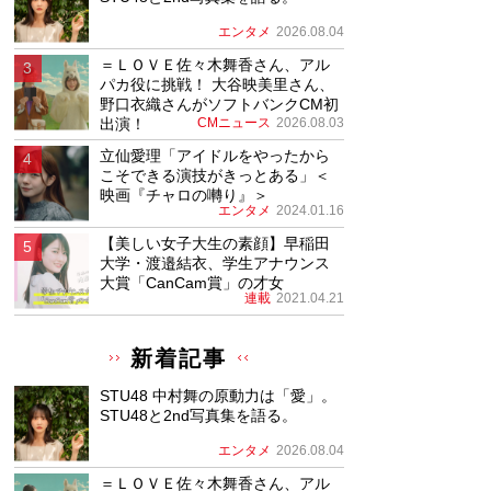
エンタメ
2026.08.04
＝ＬＯＶＥ佐々木舞香さん、アル
パカ役に挑戦！ 大谷映美里さん、
野口衣織さんがソフトバンクCM初
出演！
CMニュース
2026.08.03
立仙愛理「アイドルをやったから
こそできる演技がきっとある」＜
映画『チャロの囀り』＞
エンタメ
2024.01.16
【美しい女子大生の素顔】早稲田
大学・渡邉結衣、学生アナウンス
大賞「CanCam賞」の才女
連載
2021.04.21
新着記事
STU48 中村舞の原動力は「愛」。
STU48と2nd写真集を語る。
エンタメ
2026.08.04
＝ＬＯＶＥ佐々木舞香さん、アル