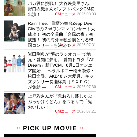
パカ役に挑戦！ 大谷映美里さん、
野口衣織さんがソフトバンクCM初
出演！
CMニュース
2026.08.03
Rain Tree、目標の舞台Zepp Diver
Cityでの 2ndワンマンコンサート大
成功！ 初の全員曲「台風の夜」初
披露！ 初の海外単独公演となる韓
国コンサートも決定！
エンタメ
2026.07.31
岩田剛典が”夢のラジオカー”で地
元・愛知に夢を。 愛知トヨタ「AT
Dream」新TVCM、8月1日オンエ
ア開始 ― ヘラルボニー松田崇弥・
松田文登、AKB48 八木愛月、キッ
ズダンサー長瀬柊真（ＥＸＰＧ）
が集結 ―
CMニュース
2026.07.30
上戸彩さんが『鬼おろし豚しゃぶ
ぶっかけうどん』をつるりで「鬼
おいしい！」
CMニュース
2026.07.21
PICK UP MOVIE