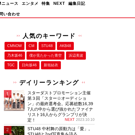
Mニュース
エンタメ
特集
NEXT
編集日記
問い合わせ
人気のキーワード
CMNOW
CM
STU48
AKB48
乃木坂46
僕が⾒たかった⻘空
浜辺美波
TGC
日向坂46
新垣結衣
デイリーランキング
スターダストプロモーション主催
第３回「スター☆オーディショ
ン」の最終選考会。応募総数16,39
7人の中から選び抜かれたファイナ
リスト16人からグランプリが決
定！
NEXT
2023.10.10
STU48 中村舞の原動力は「愛」。
STU48と2nd写真集を語る。