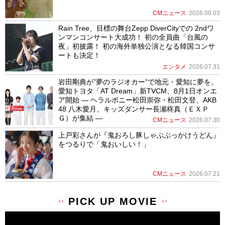
CMニュース
2026.08.03
Rain Tree、目標の舞台Zepp DiverCityでの 2ndワ
ンマンコンサート大成功！ 初の全員曲「台風の
夜」初披露！ 初の海外単独公演となる韓国コンサ
ートも決定！
エンタメ
2026.07.31
岩田剛典が”夢のラジオカー”で地元・愛知に夢を。
愛知トヨタ「AT Dream」新TVCM、8月1日オンエ
ア開始 ― ヘラルボニー松田崇弥・松田文登、AKB
48 八木愛月、キッズダンサー長瀬柊真（ＥＸＰ
Ｇ）が集結 ―
CMニュース
2026.07.30
上戸彩さんが『鬼おろし豚しゃぶぶっかけうどん』
をつるりで「鬼おいしい！」
CMニュース
2026.07.21
PICK UP MOVIE