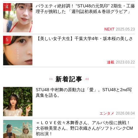
バラエティ絶好調！ “STU48の元気印” 2期生・工藤
理子が挑戦した 「週刊誌初表紙＆巻頭グラビア」
NEXT
2025.05.23
【美しい女子大生】千葉大学4年・坂本桜の美しさ
連載
2023.03.22
新着記事
STU48 中村舞の原動力は「愛」。STU48と2nd写
真集を語る。
エンタメ
2026.08.04
＝ＬＯＶＥ佐々木舞香さん、アルパカ役に挑戦！
大谷映美里さん、野口衣織さんがソフトバンクCM
初出演！