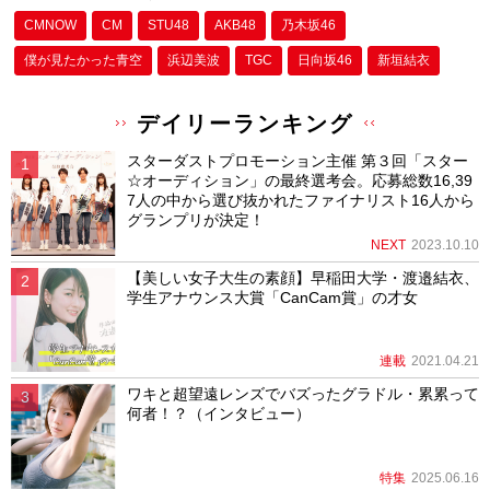
CMNOW
CM
STU48
AKB48
乃木坂46
僕が⾒たかった⻘空
浜辺美波
TGC
日向坂46
新垣結衣
デイリーランキング
スターダストプロモーション主催 第３回「スター
☆オーディション」の最終選考会。応募総数16,39
7人の中から選び抜かれたファイナリスト16人から
グランプリが決定！
NEXT
2023.10.10
【美しい女子大生の素顔】早稲田大学・渡邉結衣、
学生アナウンス大賞「CanCam賞」の才女
連載
2021.04.21
ワキと超望遠レンズでバズったグラドル・累累って
何者！？（インタビュー）
特集
2025.06.16