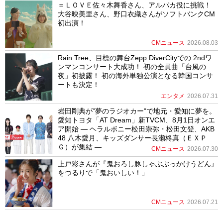
＝ＬＯＶＥ佐々木舞香さん、アルパカ役に挑戦！
大谷映美里さん、野口衣織さんがソフトバンクCM
初出演！
CMニュース
2026.08.03
Rain Tree、目標の舞台Zepp DiverCityでの 2ndワ
ンマンコンサート大成功！ 初の全員曲「台風の
夜」初披露！ 初の海外単独公演となる韓国コンサ
ートも決定！
エンタメ
2026.07.31
岩田剛典が”夢のラジオカー”で地元・愛知に夢を。
愛知トヨタ「AT Dream」新TVCM、8月1日オンエ
ア開始 ― ヘラルボニー松田崇弥・松田文登、AKB
48 八木愛月、キッズダンサー長瀬柊真（ＥＸＰ
Ｇ）が集結 ―
CMニュース
2026.07.30
上戸彩さんが『鬼おろし豚しゃぶぶっかけうどん』
をつるりで「鬼おいしい！」
CMニュース
2026.07.21