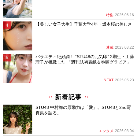
特集
2025.06.16
【美しい女子大生】千葉大学4年・坂本桜の美しさ
連載
2023.03.22
バラエティ絶好調！ “STU48の元気印” 2期生・工藤
理子が挑戦した 「週刊誌初表紙＆巻頭グラビア」
NEXT
2025.05.23
新着記事
STU48 中村舞の原動力は「愛」。STU48と2nd写
真集を語る。
エンタメ
2026.08.04