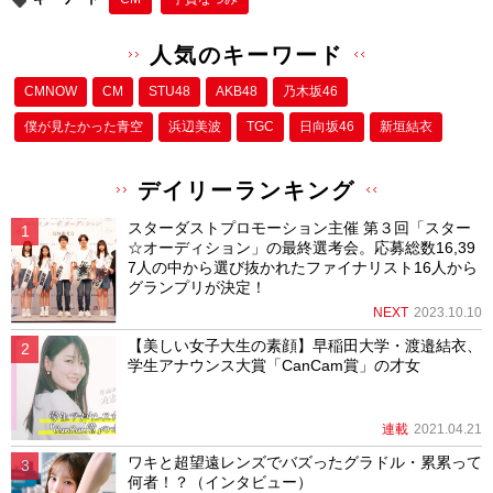
人気のキーワード
CMNOW
CM
STU48
AKB48
乃木坂46
僕が⾒たかった⻘空
浜辺美波
TGC
日向坂46
新垣結衣
デイリーランキング
スターダストプロモーション主催 第３回「スター
☆オーディション」の最終選考会。応募総数16,39
7人の中から選び抜かれたファイナリスト16人から
グランプリが決定！
NEXT
2023.10.10
【美しい女子大生の素顔】早稲田大学・渡邉結衣、
学生アナウンス大賞「CanCam賞」の才女
連載
2021.04.21
ワキと超望遠レンズでバズったグラドル・累累って
何者！？（インタビュー）