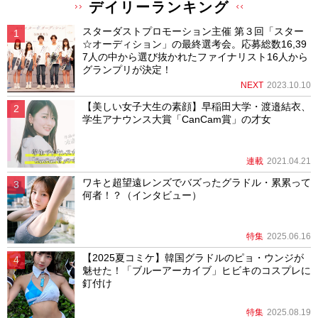
デイリーランキング
スターダストプロモーション主催 第３回「スター
☆オーディション」の最終選考会。応募総数16,39
7人の中から選び抜かれたファイナリスト16人から
グランプリが決定！
NEXT
2023.10.10
【美しい女子大生の素顔】早稲田大学・渡邉結衣、
学生アナウンス大賞「CanCam賞」の才女
連載
2021.04.21
ワキと超望遠レンズでバズったグラドル・累累って
何者！？（インタビュー）
特集
2025.06.16
【2025夏コミケ】韓国グラドルのピョ・ウンジが
魅せた！「ブルーアーカイブ」ヒビキのコスプレに
釘付け
特集
2025.08.19