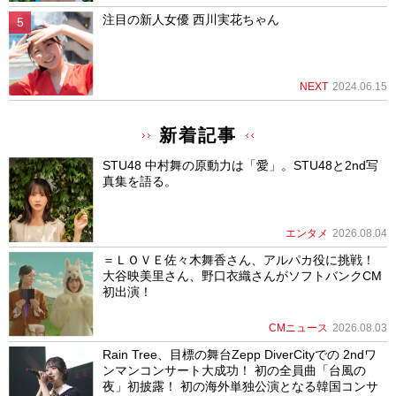
注目の新人女優 西川実花ちゃん
NEXT
2024.06.15
新着記事
STU48 中村舞の原動力は「愛」。STU48と2nd写
真集を語る。
エンタメ
2026.08.04
＝ＬＯＶＥ佐々木舞香さん、アルパカ役に挑戦！
大谷映美里さん、野口衣織さんがソフトバンクCM
初出演！
CMニュース
2026.08.03
Rain Tree、目標の舞台Zepp DiverCityでの 2ndワ
ンマンコンサート大成功！ 初の全員曲「台風の
夜」初披露！ 初の海外単独公演となる韓国コンサ