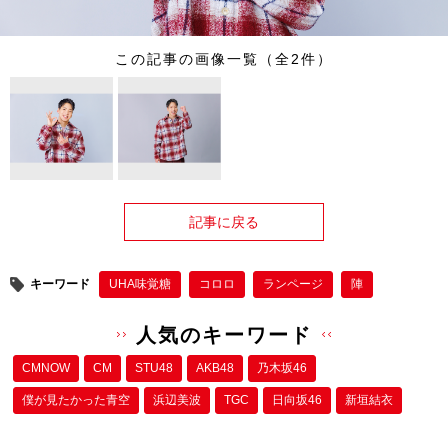
この記事の画像一覧（全2件）
記事に戻る
キーワード
UHA味覚糖
コロロ
ランページ
陣
人気のキーワード
CMNOW
CM
STU48
AKB48
乃木坂46
僕が⾒たかった⻘空
浜辺美波
TGC
日向坂46
新垣結衣