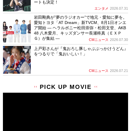
ートも決定！
エンタメ
2026.07.31
岩田剛典が”夢のラジオカー”で地元・愛知に夢を。
愛知トヨタ「AT Dream」新TVCM、8月1日オンエ
ア開始 ― ヘラルボニー松田崇弥・松田文登、AKB
48 八木愛月、キッズダンサー長瀬柊真（ＥＸＰ
Ｇ）が集結 ―
CMニュース
2026.07.30
上戸彩さんが『鬼おろし豚しゃぶぶっかけうどん』
をつるりで「鬼おいしい！」
CMニュース
2026.07.21
PICK UP MOVIE