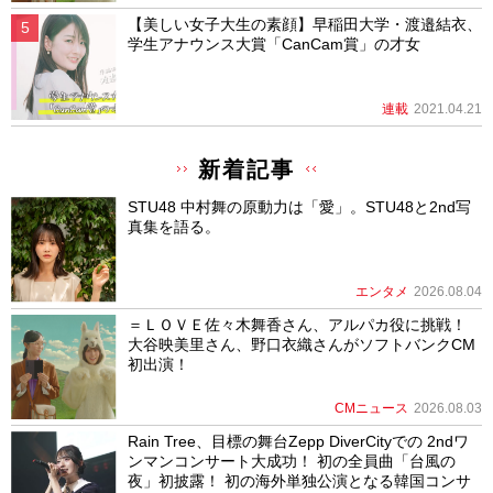
【美しい女子大生の素顔】早稲田大学・渡邉結衣、
学生アナウンス大賞「CanCam賞」の才女
連載
2021.04.21
新着記事
STU48 中村舞の原動力は「愛」。STU48と2nd写
真集を語る。
エンタメ
2026.08.04
＝ＬＯＶＥ佐々木舞香さん、アルパカ役に挑戦！
大谷映美里さん、野口衣織さんがソフトバンクCM
初出演！
CMニュース
2026.08.03
Rain Tree、目標の舞台Zepp DiverCityでの 2ndワ
ンマンコンサート大成功！ 初の全員曲「台風の
夜」初披露！ 初の海外単独公演となる韓国コンサ