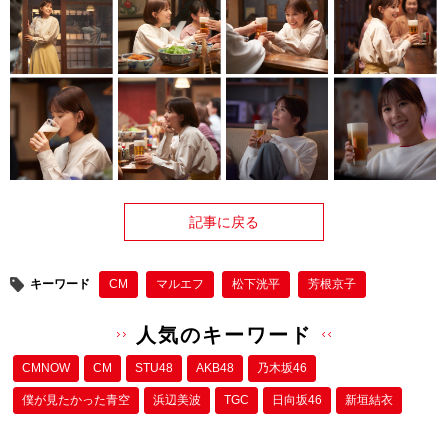
記事に戻る
キーワード
CM
マルエフ
松下洸平
芳根京子
人気のキーワード
CMNOW
CM
STU48
AKB48
乃木坂46
僕が⾒たかった⻘空
浜辺美波
TGC
日向坂46
新垣結衣