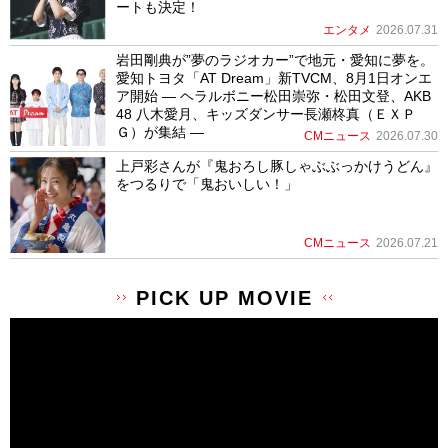
ートも決定！
エンタメ
2026.07.31
岩田剛典が”夢のラジオカー”で地元・愛知に夢を。
愛知トヨタ「AT Dream」新TVCM、8月1日オンエ
ア開始 ― ヘラルボニー松田崇弥・松田文登、AKB
48 八木愛月、キッズダンサー長瀬柊真（ＥＸＰ
Ｇ）が集結 ―
CMニュース
2026.07.30
上戸彩さんが『鬼おろし豚しゃぶぶっかけうどん』
をつるりで「鬼おいしい！」
CMニュース
2026.07.21
PICK UP MOVIE