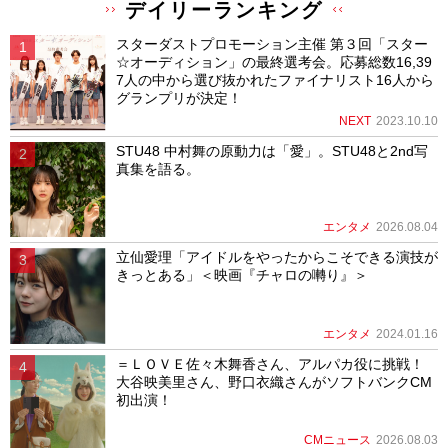
デイリーランキング
スターダストプロモーション主催 第３回「スター
☆オーディション」の最終選考会。応募総数16,39
7人の中から選び抜かれたファイナリスト16人から
グランプリが決定！
NEXT
2023.10.10
STU48 中村舞の原動力は「愛」。STU48と2nd写
真集を語る。
エンタメ
2026.08.04
立仙愛理「アイドルをやったからこそできる演技が
きっとある」＜映画『チャロの囀り』＞
エンタメ
2024.01.16
＝ＬＯＶＥ佐々木舞香さん、アルパカ役に挑戦！
大谷映美里さん、野口衣織さんがソフトバンクCM
初出演！
CMニュース
2026.08.03