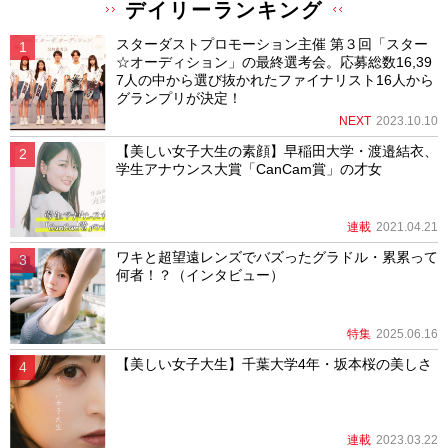
デイリーランキング
スターダストプロモーション主催 第３回「スター
☆オーディション」の最終選考会。応募総数16,39
7人の中から選び抜かれたファイナリスト16人から
グランプリが決定！
NEXT
2023.10.10
【美しい女子大生の素顔】早稲田大学・渡邉結衣、
学生アナウンス大賞「CanCam賞」の才女
連載
2021.04.21
ワキと超望遠レンズでバズったグラドル・累累って
何者！？（インタビュー）
特集
2025.06.16
【美しい女子大生】千葉大学4年・坂本桜の美しさ
連載
2023.03.22