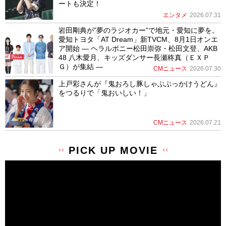
ートも決定！
エンタメ
2026.07.31
岩田剛典が”夢のラジオカー”で地元・愛知に夢を。
愛知トヨタ「AT Dream」新TVCM、8月1日オンエ
ア開始 ― ヘラルボニー松田崇弥・松田文登、AKB
48 八木愛月、キッズダンサー長瀬柊真（ＥＸＰ
Ｇ）が集結 ―
CMニュース
2026.07.30
上戸彩さんが『鬼おろし豚しゃぶぶっかけうどん』
をつるりで「鬼おいしい！」
CMニュース
2026.07.21
PICK UP MOVIE