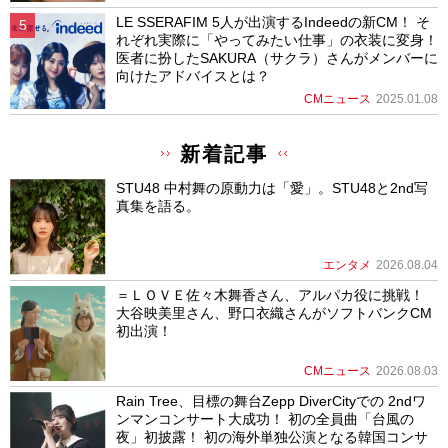
LE SSERAFIM 5人が出演するIndeedの新CM！ そ
れぞれ実際に「やってみたい仕事」の衣装に変身！
医者に扮したSAKURA（サクラ）さんがメンバーに
向けたアドバイスとは？
CMニュース
2025.01.08
新着記事
STU48 中村舞の原動力は「愛」。STU48と2nd写
真集を語る。
エンタメ
2026.08.04
＝ＬＯＶＥ佐々木舞香さん、アルパカ役に挑戦！
大谷映美里さん、野口衣織さんがソフトバンクCM
初出演！
CMニュース
2026.08.03
Rain Tree、目標の舞台Zepp DiverCityでの 2ndワ
ンマンコンサート大成功！ 初の全員曲「台風の
夜」初披露！ 初の海外単独公演となる韓国コンサ