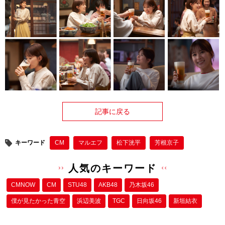
記事に戻る
キーワード
CM
マルエフ
松下洸平
芳根京子
人気のキーワード
CMNOW
CM
STU48
AKB48
乃木坂46
僕が⾒たかった⻘空
浜辺美波
TGC
日向坂46
新垣結衣