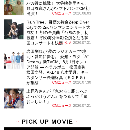
パカ役に挑戦！ 大谷映美里さん、
野口衣織さんがソフトバンクCM初
出演！
CMニュース
2026.08.03
Rain Tree、目標の舞台Zepp Diver
Cityでの 2ndワンマンコンサート大
成功！ 初の全員曲「台風の夜」初
披露！ 初の海外単独公演となる韓
国コンサートも決定！
エンタメ
2026.07.31
岩田剛典が”夢のラジオカー”で地
元・愛知に夢を。 愛知トヨタ「AT
Dream」新TVCM、8月1日オンエ
ア開始 ― ヘラルボニー松田崇弥・
松田文登、AKB48 八木愛月、キッ
ズダンサー長瀬柊真（ＥＸＰＧ）
が集結 ―
CMニュース
2026.07.30
上戸彩さんが『鬼おろし豚しゃぶ
ぶっかけうどん』をつるりで「鬼
おいしい！」
CMニュース
2026.07.21
PICK UP MOVIE