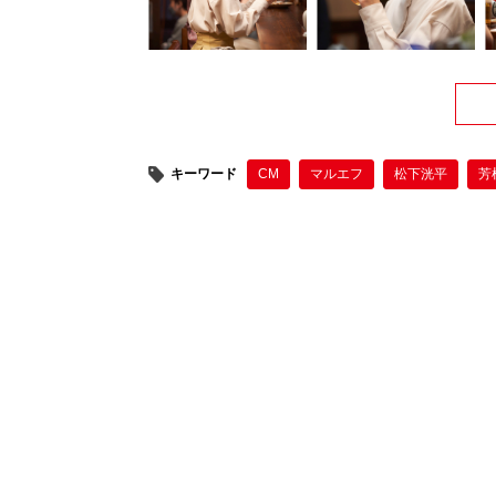
キーワード
CM
マルエフ
松下洸平
芳