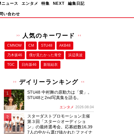
Mニュース
エンタメ
特集
NEXT
編集日記
問い合わせ
人気のキーワード
CMNOW
CM
STU48
AKB48
乃木坂46
僕が⾒たかった⻘空
浜辺美波
TGC
日向坂46
新垣結衣
デイリーランキング
STU48 中村舞の原動力は「愛」。
STU48と2nd写真集を語る。
エンタメ
2026.08.04
スターダストプロモーション主催
第３回「スター☆オーディショ
ン」の最終選考会。応募総数16,39
7人の中から選び抜かれたファイナ