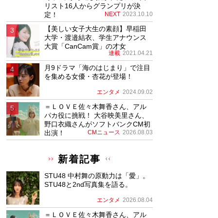
リスト16人からグランプリが決
定！
NEXT
2023.10.10
【美しい女子大生の素顔】早稲田
大学・渡邉結衣、学生アナウンス
大賞「CanCam賞」の才女
連載
2021.04.21
月9ドラマ「海のはじまり」で注目
を集める女優・杏花が登場！
エンタメ
2024.09.02
＝ＬＯＶＥ佐々木舞香さん、アル
パカ役に挑戦！ 大谷映美里さん、
野口衣織さんがソフトバンクCM初
出演！
CMニュース
2026.08.03
新着記事
STU48 中村舞の原動力は「愛」。
STU48と2nd写真集を語る。
エンタメ
2026.08.04
＝ＬＯＶＥ佐々木舞香さん、アル