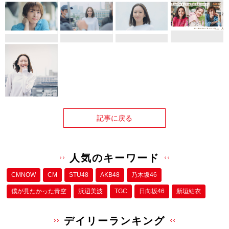
記事に戻る
人気のキーワード
CMNOW
CM
STU48
AKB48
乃木坂46
僕が⾒たかった⻘空
浜辺美波
TGC
日向坂46
新垣結衣
デイリーランキング