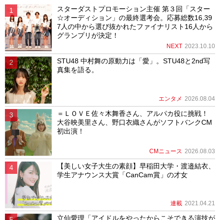
スターダストプロモーション主催 第３回「スター
☆オーディション」の最終選考会。応募総数16,39
7人の中から選び抜かれたファイナリスト16人から
グランプリが決定！
NEXT
2023.10.10
STU48 中村舞の原動力は「愛」。STU48と2nd写
真集を語る。
エンタメ
2026.08.04
＝ＬＯＶＥ佐々木舞香さん、アルパカ役に挑戦！
大谷映美里さん、野口衣織さんがソフトバンクCM
初出演！
CMニュース
2026.08.03
【美しい女子大生の素顔】早稲田大学・渡邉結衣、
学生アナウンス大賞「CanCam賞」の才女
連載
2021.04.21
立仙愛理「アイドルをやったからこそできる演技が