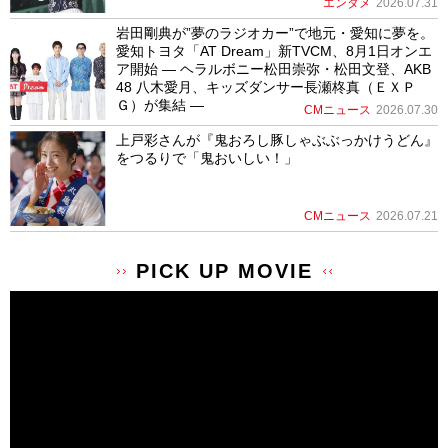
エンタメ
2026.07.31
岩田剛典が”夢のラジオカー”で地元・愛知に夢を。
愛知トヨタ「AT Dream」新TVCM、8月1日オンエ
ア開始 ― ヘラルボニー松田崇弥・松田文登、AKB
48 八木愛月、キッズダンサー長瀬柊真（ＥＸＰ
Ｇ）が集結 ―
CMニュース
2026.07.30
上戸彩さんが『鬼おろし豚しゃぶぶっかけうどん』
をつるりで「鬼おいしい！」
CMニュース
2026.07.21
PICK UP MOVIE