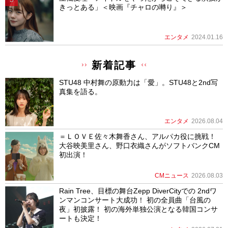
きっとある」＜映画『チャロの囀り』＞
エンタメ
2024.01.16
新着記事
STU48 中村舞の原動力は「愛」。STU48と2nd写
真集を語る。
エンタメ
2026.08.04
＝ＬＯＶＥ佐々木舞香さん、アルパカ役に挑戦！
大谷映美里さん、野口衣織さんがソフトバンクCM
初出演！
CMニュース
2026.08.03
Rain Tree、目標の舞台Zepp DiverCityでの 2ndワ
ンマンコンサート大成功！ 初の全員曲「台風の
夜」初披露！ 初の海外単独公演となる韓国コンサ
ートも決定！