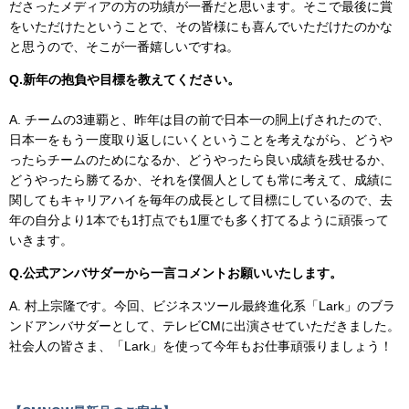
ださったメディアの方の功績が一番だと思います。そこで最後に賞
をいただけたということで、その皆様にも喜んでいただけたのかな
と思うので、そこが一番嬉しいですね。
Q.新年の抱負や目標を教えてください。
A. チームの3連覇と、昨年は目の前で日本一の胴上げされたので、
日本一をもう一度取り返しにいくということを考えながら、どうや
ったらチームのためになるか、どうやったら良い成績を残せるか、
どうやったら勝てるか、それを僕個人としても常に考えて、成績に
関してもキャリアハイを毎年の成長として目標にしているので、去
年の自分より1本でも1打点でも1厘でも多く打てるように頑張って
いきます。
Q.公式アンバサダーから一言コメントお願いいたします。
A. 村上宗隆です。今回、ビジネスツール最終進化系「Lark」のブラ
ンドアンバサダーとして、テレビCMに出演させていただきました。
社会人の皆さま、「Lark」を使って今年もお仕事頑張りましょう！