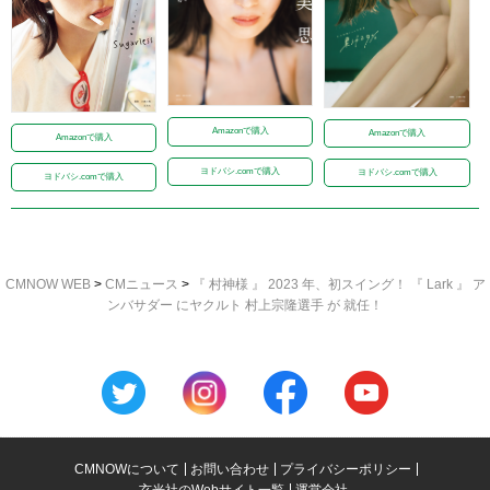
Amazonで購入
Amazonで購入
Amazonで購入
ヨドバシ.comで購入
ヨドバシ.comで購入
ヨドバシ.comで購入
CMNOW WEB
>
CMニュース
>
『 村神様 』 2023 年、初スイング！ 『 Lark 』 ア
ンバサダー にヤクルト 村上宗隆選手 が 就任！
CMNOWについて
お問い合わせ
プライバシーポリシー