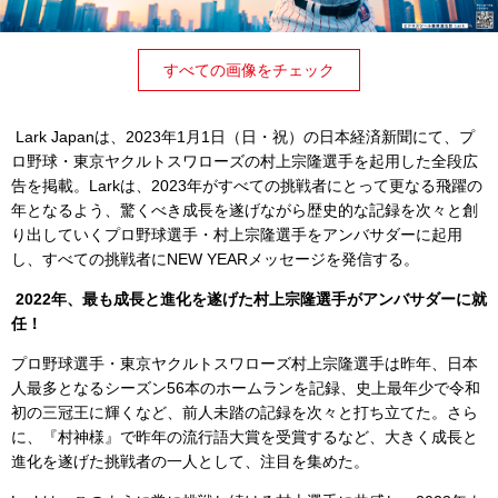
すべての画像をチェック
Lark Japanは、2023年1月1日（日・祝）の日本経済新聞にて、プ
ロ野球・東京ヤクルトスワローズの
村上宗隆選手を起用した全段広
告を掲載。
Larkは、2023年がすべての挑戦者にとって更なる飛躍の
年となるよう、驚くべき成長を遂げながら歴史的な記録を次々と創
り出していくプロ野球選手・村上宗隆選手をアンバサダーに起用
し、すべての挑戦者にNEW YEARメッセージを発信する。
2022年、最も成長と進化を遂げた村上宗隆選手がアンバサダーに就
任！
プロ野球選手・東京ヤクルトスワローズ村上宗隆選手は昨年、日本
人最多となるシーズン56本のホームランを記録、史上最年少で令和
初の三冠王に輝くなど、前人未踏の記録を次々と打ち立てた。さら
に、『村神様』で昨年の流行語大賞を受賞するなど、大きく成長と
進化を遂げた挑戦者の一人として、注目を集めた。