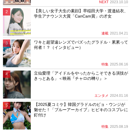
NEXT
2023.10.10
【美しい女子大生の素顔】早稲田大学・渡邉結衣、
学生アナウンス大賞「CanCam賞」の才女
連載
2021.04.21
ワキと超望遠レンズでバズったグラドル・累累って
何者！？（インタビュー）
特集
2025.06.16
立仙愛理「アイドルをやったからこそできる演技が
きっとある」＜映画『チャロの囀り』＞
エンタメ
2024.01.16
【2025夏コミケ】韓国グラドルのピョ・ウンジが
魅せた！「ブルーアーカイブ」ヒビキのコスプレに
釘付け
特集
2025.08.19