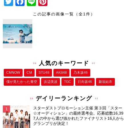
T
F
Li
Pi
wi
a
n
nt
この記事の画像一覧（全1件）
tt
c
e
er
er
e
e
b
st
o
o
人気のキーワード
k
CMNOW
CM
STU48
AKB48
乃木坂46
僕が⾒たかった⻘空
浜辺美波
TGC
日向坂46
新垣結衣
デイリーランキング
スターダストプロモーション主催 第３回「スター
☆オーディション」の最終選考会。応募総数16,39
7人の中から選び抜かれたファイナリスト16人から
グランプリが決定！