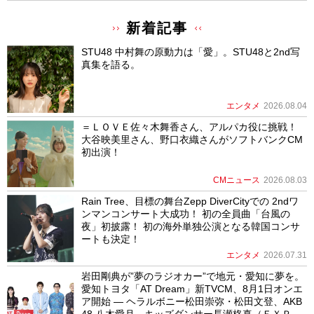
新着記事
STU48 中村舞の原動力は「愛」。STU48と2nd写
真集を語る。
エンタメ
2026.08.04
＝ＬＯＶＥ佐々木舞香さん、アルパカ役に挑戦！
大谷映美里さん、野口衣織さんがソフトバンクCM
初出演！
CMニュース
2026.08.03
Rain Tree、目標の舞台Zepp DiverCityでの 2ndワ
ンマンコンサート大成功！ 初の全員曲「台風の
夜」初披露！ 初の海外単独公演となる韓国コンサ
ートも決定！
エンタメ
2026.07.31
岩田剛典が”夢のラジオカー”で地元・愛知に夢を。
愛知トヨタ「AT Dream」新TVCM、8月1日オンエ
ア開始 ― ヘラルボニー松田崇弥・松田文登、AKB
48 八木愛月、キッズダンサー長瀬柊真（ＥＸＰ