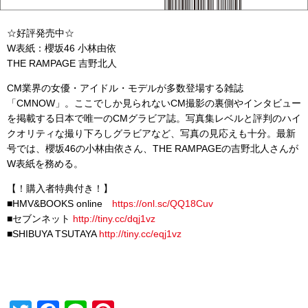
☆好評発売中☆
W表紙：櫻坂46 小林由依
THE RAMPAGE 吉野北人
CM業界の女優・アイドル・モデルが多数登場する雑誌
「CMNOW」。ここでしか見られないCM撮影の裏側やインタビュー
を掲載する日本で唯一のCMグラビア誌。写真集レベルと評判のハイ
クオリティな撮り下ろしグラビアなど、写真の見応えも十分。最新
号では、櫻坂46の小林由依さん、THE RAMPAGEの吉野北人さんが
W表紙を務める。
【！購入者特典付き！】
■HMV&BOOKS online
https://onl.sc/QQ18Cuv
■セブンネット
http://
tiny.cc/dqj1vz
■SHIBUYA TSUTAYA
http://
tiny.cc/eqj1vz