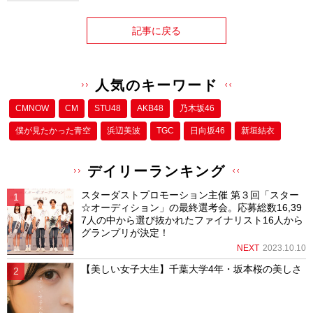
記事に戻る
人気のキーワード
CMNOW
CM
STU48
AKB48
乃木坂46
僕が⾒たかった⻘空
浜辺美波
TGC
日向坂46
新垣結衣
デイリーランキング
スターダストプロモーション主催 第３回「スター
☆オーディション」の最終選考会。応募総数16,39
7人の中から選び抜かれたファイナリスト16人から
グランプリが決定！
NEXT
2023.10.10
【美しい女子大生】千葉大学4年・坂本桜の美しさ