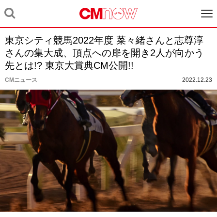
東京シティ競馬2022年度 菜々緒さんと志尊淳
さんの集大成、頂点への扉を開き2人が向かう
先とは!? 東京大賞典CM公開!!
CMニュース
2022.12.23