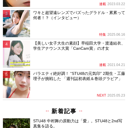
連載
2023.03.22
ワキと超望遠レンズでバズったグラドル・累累って
何者！？（インタビュー）
特集
2025.06.16
【美しい女子大生の素顔】早稲田大学・渡邉結衣、
学生アナウンス大賞「CanCam賞」の才女
連載
2021.04.21
バラエティ絶好調！ “STU48の元気印” 2期生・工藤
理子が挑戦した 「週刊誌初表紙＆巻頭グラビア」
NEXT
2025.05.23
新着記事
STU48 中村舞の原動力は「愛」。STU48と2nd写
真集を語る。