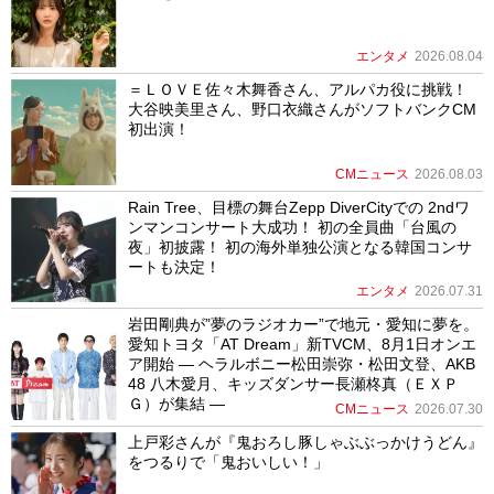
エンタメ
2026.08.04
＝ＬＯＶＥ佐々木舞香さん、アルパカ役に挑戦！
大谷映美里さん、野口衣織さんがソフトバンクCM
初出演！
CMニュース
2026.08.03
Rain Tree、目標の舞台Zepp DiverCityでの 2ndワ
ンマンコンサート大成功！ 初の全員曲「台風の
夜」初披露！ 初の海外単独公演となる韓国コンサ
ートも決定！
エンタメ
2026.07.31
岩田剛典が”夢のラジオカー”で地元・愛知に夢を。
愛知トヨタ「AT Dream」新TVCM、8月1日オンエ
ア開始 ― ヘラルボニー松田崇弥・松田文登、AKB
48 八木愛月、キッズダンサー長瀬柊真（ＥＸＰ
Ｇ）が集結 ―
CMニュース
2026.07.30
上戸彩さんが『鬼おろし豚しゃぶぶっかけうどん』
をつるりで「鬼おいしい！」