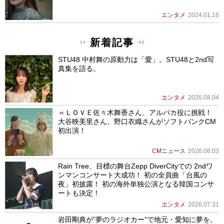
エンタメ
2024.01.16
新着記事
STU48 中村舞の原動力は「愛」。STU48と2nd写
真集を語る。
エンタメ
2026.08.04
＝ＬＯＶＥ佐々木舞香さん、アルパカ役に挑戦！
大谷映美里さん、野口衣織さんがソフトバンクCM
初出演！
CMニュース
2026.08.03
Rain Tree、目標の舞台Zepp DiverCityでの 2ndワ
ンマンコンサート大成功！ 初の全員曲「台風の
夜」初披露！ 初の海外単独公演となる韓国コンサ
ートも決定！
エンタメ
2026.07.31
岩田剛典が”夢のラジオカー”で地元・愛知に夢を。