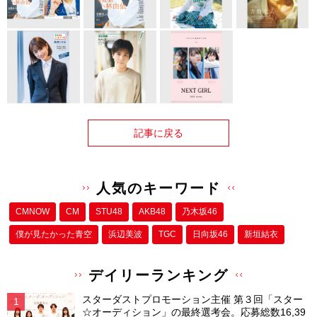
記事に戻る
人気のキーワード
CMNOW
CM
STU48
AKB48
乃木坂46
僕が⾒たかった⻘空
浜辺美波
TGC
日向坂46
新垣結衣
デイリーランキング
スターダストプロモーション主催 第３回「スター
☆オーディション」の最終選考会。応募総数16,39