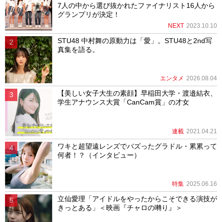
7人の中から選び抜かれたファイナリスト16人から
グランプリが決定！
NEXT
2023.10.10
STU48 中村舞の原動力は「愛」。STU48と2nd写
真集を語る。
エンタメ
2026.08.04
【美しい女子大生の素顔】早稲田大学・渡邉結衣、
学生アナウンス大賞「CanCam賞」の才女
連載
2021.04.21
ワキと超望遠レンズでバズったグラドル・累累って
何者！？（インタビュー）
特集
2025.06.16
立仙愛理「アイドルをやったからこそできる演技が
きっとある」＜映画『チャロの囀り』＞