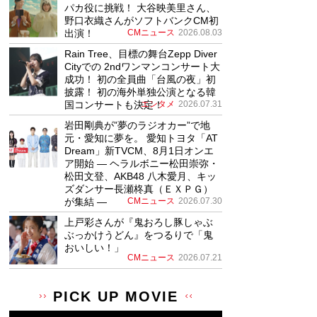
パカ役に挑戦！ 大谷映美里さん、
野口衣織さんがソフトバンクCM初
出演！
CMニュース
2026.08.03
Rain Tree、目標の舞台Zepp Diver
Cityでの 2ndワンマンコンサート大
成功！ 初の全員曲「台風の夜」初
披露！ 初の海外単独公演となる韓
国コンサートも決定！
エンタメ
2026.07.31
岩田剛典が”夢のラジオカー”で地
元・愛知に夢を。 愛知トヨタ「AT
Dream」新TVCM、8月1日オンエ
ア開始 ― ヘラルボニー松田崇弥・
松田文登、AKB48 八木愛月、キッ
ズダンサー長瀬柊真（ＥＸＰＧ）
が集結 ―
CMニュース
2026.07.30
上戸彩さんが『鬼おろし豚しゃぶ
ぶっかけうどん』をつるりで「鬼
おいしい！」
CMニュース
2026.07.21
PICK UP MOVIE