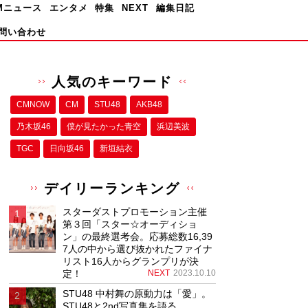
Mニュース
エンタメ
特集
NEXT
編集日記
問い合わせ
人気のキーワード
CMNOW
CM
STU48
AKB48
乃木坂46
僕が⾒たかった⻘空
浜辺美波
TGC
日向坂46
新垣結衣
デイリーランキング
スターダストプロモーション主催
第３回「スター☆オーディショ
ン」の最終選考会。応募総数16,39
7人の中から選び抜かれたファイナ
リスト16人からグランプリが決
定！
NEXT
2023.10.10
STU48 中村舞の原動力は「愛」。
STU48と2nd写真集を語る。