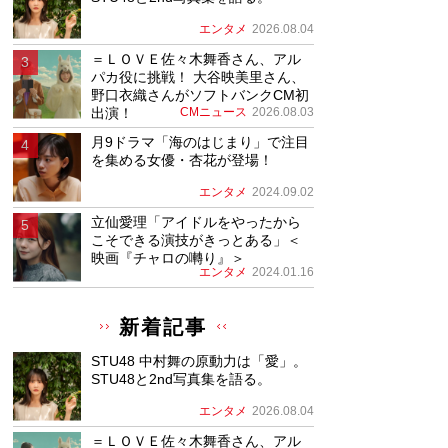
エンタメ
2026.08.04
＝ＬＯＶＥ佐々木舞香さん、アル
パカ役に挑戦！ 大谷映美里さん、
野口衣織さんがソフトバンクCM初
出演！
CMニュース
2026.08.03
月9ドラマ「海のはじまり」で注目
を集める女優・杏花が登場！
エンタメ
2024.09.02
立仙愛理「アイドルをやったから
こそできる演技がきっとある」＜
映画『チャロの囀り』＞
エンタメ
2024.01.16
新着記事
STU48 中村舞の原動力は「愛」。
STU48と2nd写真集を語る。
エンタメ
2026.08.04
＝ＬＯＶＥ佐々木舞香さん、アル